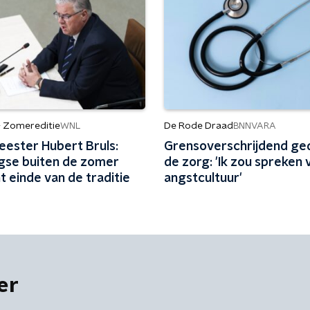
- Zomereditie
De Rode Draad
WNL
BNNVARA
ester Hubert Bruls:
Grensoverschrijdend ged
gse buiten de zomer
de zorg: 'Ik zou spreken 
 einde van de traditie
angstcultuur'
er