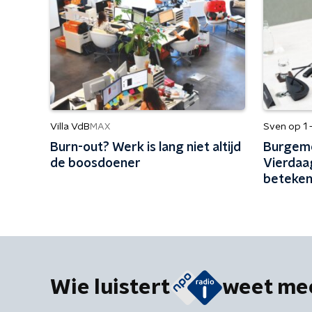
Villa VdB
Sven op 1 
MAX
Burn-out? Werk is lang niet altijd
Burgeme
de boosdoener
Vierdaa
betekent
Wie luistert
weet me