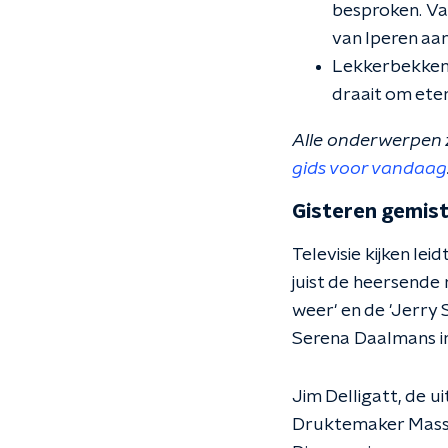
besproken.
Va
van Iperen aan
Lekkerbekken 
draait om eten
Alle onderwerpen 
gids voor vandaag
Gisteren gemis
Televisie kijken le
juist de heersende
weer' en de 'Jerry
Serena Daalmans i
Jim Delligatt, de u
Druktemaker Massi