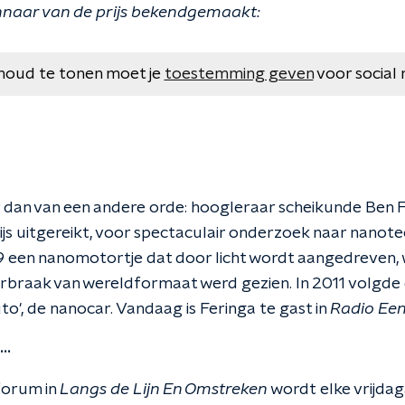
innaar van de prijs bekendgemaakt:
houd te tonen moet je
toestemming geven
voor social 
r dan van een andere orde: hoogleraar scheikunde Ben F
s uitgereikt, voor spectaculair onderzoek naar nanotec
9 een nanomotortje dat door licht wordt aangedreven, 
braak van wereldformaat werd gezien. In 2011 volgde 
to', de nanocar. Vandaag is Feringa te gast in
Radio Ee
..
forum in
Langs de Lijn En Omstreken
wordt
elke vrijda