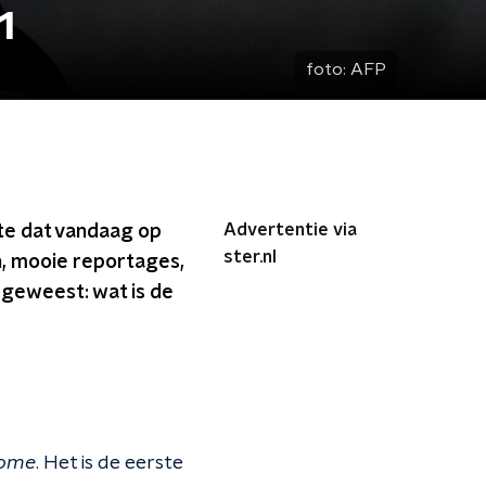
1
foto:
AFP
Advertentie via
ste dat vandaag op
ster.nl
n, mooie reportages,
 geweest: wat is de
some
. Het is de eerste