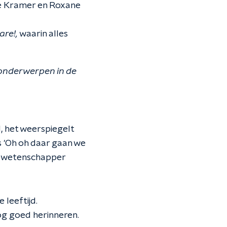
de Kramer en Roxane
are!,
waarin alles
 onderwerpen in de
l, het weerspiegelt
 'Oh oh daar gaan we
iewetenschapper
 leeftijd.
og goed herinneren.