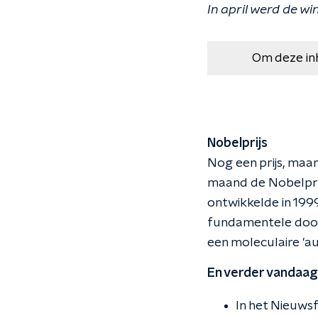
In april werd de w
Om deze in
Nobelprijs
Nog een prijs, maa
maand de Nobelprij
ontwikkelde in 199
fundamentele door
een moleculaire 'au
En verder vandaag.
In het Nieuws