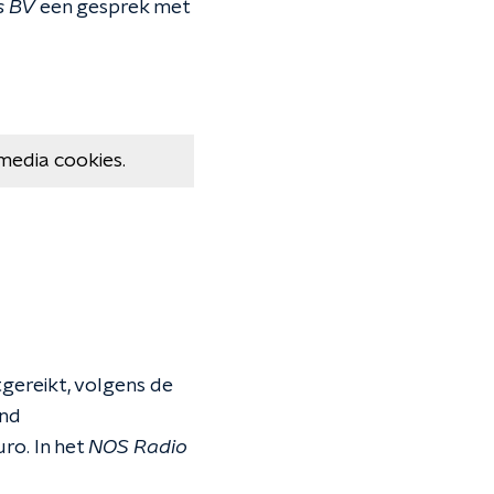
s BV
een gesprek met
media cookies.
gereikt, volgens de
end
ro. In het
NOS Radio