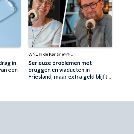
WNL In de Kantine
WNL
rag in
Serieuze problemen met
van een
bruggen en viaducten in
Friesland, maar extra geld blijft
vermoedelijk uit: 'In Friesland
kunnen we niet nog een jaartje
wachten'