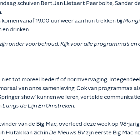
ndaag schuiven Bert Jan Lietaert Peerbolte, Sander 
.
komen vanaf 19.00 uur weer aan hun trekken bij
Mangi
 en drinken.
zijn onder voorbehoud. Kijk voor alle programma's en
.
t
idt niet tot moreel bederf of normvervaging. Integendee
 moraal van onze samenleving. Ook van programma's als
 Springer show' kunnen we leren, vertelde communicat
n
Langs de Lijn En Omstreken.
itvinder van de Big Mac, overleed deze week op 98-jarige
h Hutak kan zich in
De Nieuws BV
zijn eerste Big Mac n