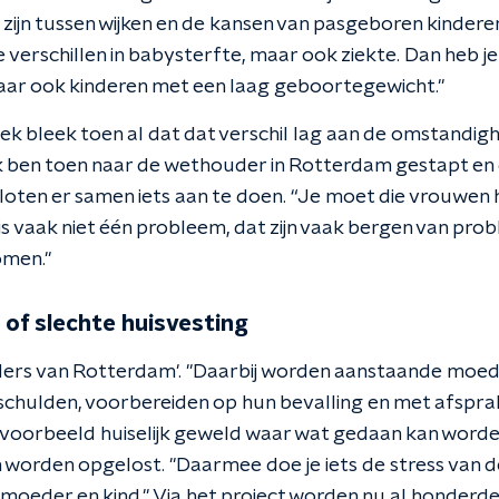
zijn tussen wijken en de kansen van pasgeboren kindere
erschillen in babysterfte, maar ook ziekte. Dan heb je
ar ook kinderen met een laag geboortegewicht."
ek bleek toen al dat dat verschil lag aan de omstandi
 "Ik ben toen naar de wethouder in Rotterdam gestapt en
sloten er samen iets aan te doen. “Je moet die vrouwen
is vaak niet één probleem, dat zijn vaak bergen van pr
omen."
 of slechte huisvesting
ers van Rotterdam'. "Daarbij worden aanstaande moed
schulden, voorbereiden op hun bevalling en met afspr
jvoorbeeld huiselijk geweld waar wat gedaan kan worden
 worden opgelost. "Daarmee doe je iets de stress van d
r moeder en kind." Via het project worden nu al honder