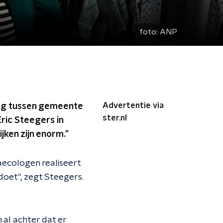
foto:
ANP
Advertentie via
ing tussen gemeente
ster.nl
Eric Steegers in
jken zijn enorm."
ecologen realiseert
doet", zegt Steegers.
 al achter dat er