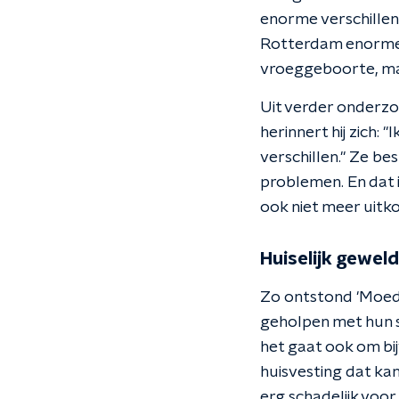
enorme verschillen 
Rotterdam enorme v
vroeggeboorte, ma
Uit verder onderzo
herinnert hij zich:
verschillen." Ze be
problemen. En dat 
ook niet meer uitk
Huiselijk geweld
Zo ontstond 'Moed
geholpen met hun 
het gaat ook om bi
huisvesting dat kan
erg schadelijk voo