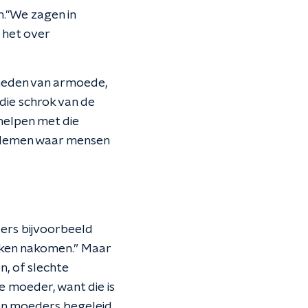
n."We zagen in
 het over
gheden van armoede,
 die schrok van de
 helpen met die
oblemen waar mensen
ers bijvoorbeeld
aken nakomen.” Maar
, of slechte
e moeder, want die is
den moeders begeleid.