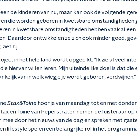
alleen de kinderen van nu, maar kan ook de volgende gen
deren die worden geboren in kwetsbare omstandigheden 
deren in kwetsbare omstandigheden hebben vaak al een 
n. Daardoor ontwikkelen ze zich ook minder goed, gev
ziet hij.
oject in het hele land wordt opgepikt. "Ik zie al veel in
die hiervan willen leren. Mijn uiteindelijke doel is dat di
nkelijk van in welk wiegje je wordt geboren, verdwijnen."
ine
Stax&Toine
hoor je van maandag tot en met donder
Stax en Toine van Peperstraten nemen de luisteraar op
r mee door het nieuws van de dag en spreken met gasten
n lifestyle spelen een belangrijke rol in het programma