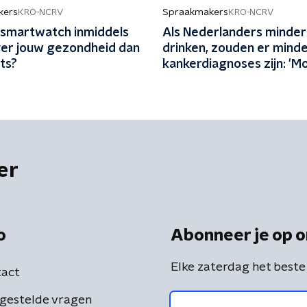
kers
Spraakmakers
KRO-NCRV
KRO-NCRV
 smartwatch inmiddels
Als Nederlanders minde
er jouw gezondheid dan
drinken, zouden er mind
rts?
kankerdiagnoses zijn: 'M
bewustzijn vergroten'
er
o
Abonneer je op o
Elke zaterdag het beste
act
gestelde vragen