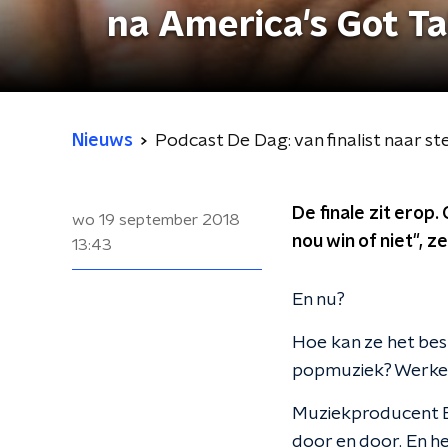
na America's Got Ta
Nieuws
Podcast De Dag: van finalist naar st
De finale zit erop.
wo 19 september 2018
nou win of niet", z
13:43
En nu?
Hoe kan ze het be
popmuziek? Werken
Muziekproducent Er
door en door. En h