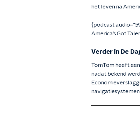
het leven na Americ
{podcast audio="5
America's Got Tal
Verder in De Da
TomTom heeft een z
nadat bekend werd
Economieverslaggev
navigatiesystemen 