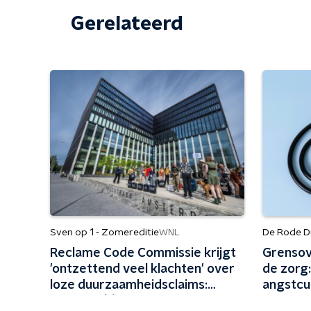
Gerelateerd
Sven op 1 - Zomereditie
De Rode D
WNL
Reclame Code Commissie krijgt
Grensov
'ontzettend veel klachten' over
de zorg:
loze duurzaamheidsclaims:
angstcul
'Vliegen één keer per jaar met