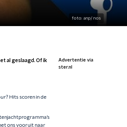
foto:
anp/ nos
Advertentie via
et al geslaagd. Of ik
ster.nl
our
? Hits scoren in de
entenjachtprogramma's
met ons vooruit naar