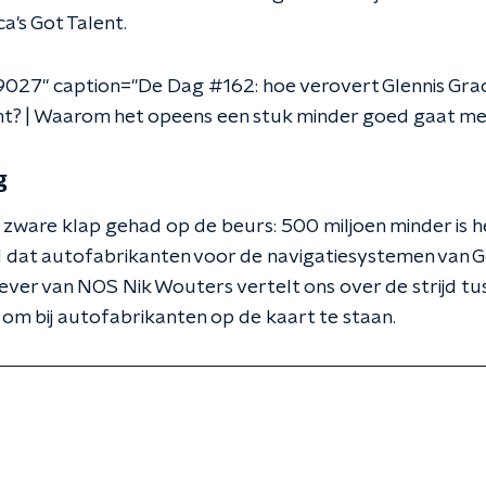
a's Got Talent.
9027" caption="De Dag #162: hoe verovert Glennis Gra
ent? | Waarom het opeens een stuk minder goed gaat m
g
ware klap gehad op de beurs: 500 miljoen minder is he
 dat autofabrikanten voor de navigatiesystemen van G
er van NOS Nik Wouters vertelt ons over de strijd tu
om bij autofabrikanten op de kaart te staan.