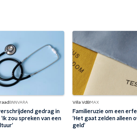
raad
Villa VdB
BNNVARA
MAX
erschrijdend gedrag in
Familieruzie om een erfe
 'Ik zou spreken van een
'Het gaat zelden alleen 
tuur'
geld'