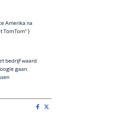
ce Amerika na
et TomTom" }
t bedrijf waard
oogle gaan.
ssen