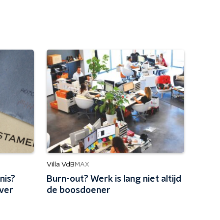
Villa VdB
MAX
nis?
Burn-out? Werk is lang niet altijd
over
de boosdoener