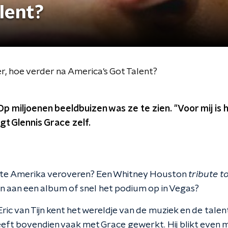
lent?
er, hoe verder na America's Got Talent?
 Op miljoenen beeldbuizen was ze te zien. "Voor mij is h
egt Glennis Grace zelf.
ste Amerika veroveren? Een Whitney Houston
tribute t
 aan een album of snel het podium op in Vegas?
ic van Tijn kent het wereldje van de muziek en de tal
eeft bovendien vaak met Grace gewerkt. Hij blikt even 