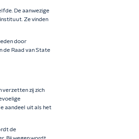
elfde. De aanwezige
nstituut. Ze vinden
ieden door
an de Raad van State
verzetten zij zich
evoelige
 aandeel uit als het
ordt de
r. Bij wegen wordt