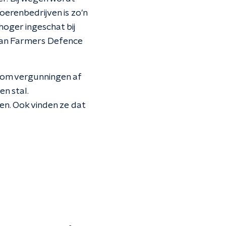
erenbedrijven is zo'n
oger ingeschat bij
 van Farmers Defence
 om vergunningen af
n stal.
n. Ook vinden ze dat