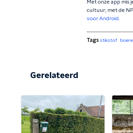
Met onze app mis je
cultuur; met de NP
voor Android
.
Tags
stikstof
boer
Gerelateerd