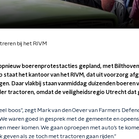
reren bij het RIVM
opnieuw boerenprotestacties gepland, met Bilthoven 
p staat het kantoor van het RIVM, dat uit voorzorg a
en. Daar vlakbij staan vanmiddag duizenden boeren va
der tractoren, omdat de veiligheidsregio Utrecht dat
heel boos", zegt Mark van den Oever van Farmers Defenc
 "We waren goed in gesprek met de gemeente en opeen
n meer komen. We gaan oproepen met auto's te komen
k geven als ze toch met tractoren gaan rijden."