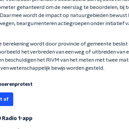
lometer gehanteerd om de neerslag te beoordelen, bij bo
. Daarmee wordt de impact op natuurgebieden bewust h
j wegen, beargumenteren actiegroepen onder initiatief
e berekening wordt door provincie of gemeente beslist
oorbeeld het verbreden van een weg of uitbreiden van ee
n beschuldigen het RIVM van het meten met twee mate
oven wetenschappelijk bewijs worden gesteld.
boerenprotest
t af
 Radio 1-app