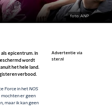
foto:
ANP
Advertentie via
als epicentrum. In
ster.nl
fgeschermd wordt
nuit het hele land.
 gisteren verbood.
e Force in het
NOS
s mochten er geen
, maar ik kan geen