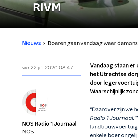
RIVM
Nieuws
Boeren gaan vandaag weer demonst
Vandaag staan er 
wo 22 juli 2020
08:47
het Utrechtse dor
door legervoertuig
Waarschijnlijk zon
"Daarover zijn we 
Radio 1 Journaal
.
NOS Radio 1 Journaal
landbouwvoertuige
NOS
enkele boer ongelij