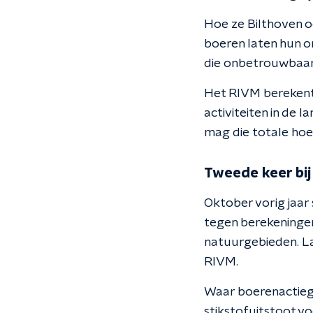
Hoe ze Bilthoven o
boeren laten hun o
die onbetrouwbaar 
Het RIVM berekent 
activiteiten in de 
mag die totale hoe
Tweede keer bij
Oktober vorig jaar 
tegen berekeningen
natuurgebieden. La
RIVM.
Waar boerenactiegr
stikstofuitstoot v