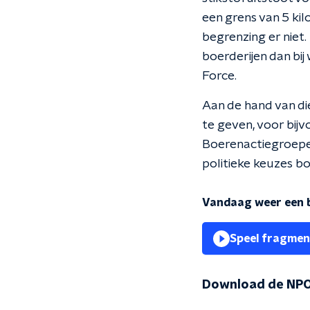
een grens van 5 ki
begrenzing er niet
boerderijen dan bi
Force.
Aan de hand van di
te geven, voor bijv
Boerenactiegroepe
politieke keuzes b
Vandaag weer een 
Speel fragmen
Download de NPO