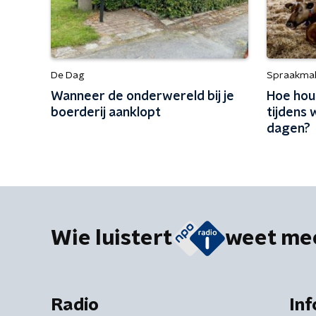
De Dag
Spraakma
Wanneer de onderwereld bij je
Hoe hou
boerderij aanklopt
tijdens 
dagen?
Wie luistert
weet me
Radio
Inf