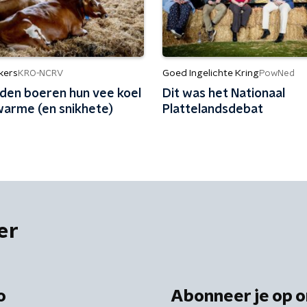
kers
Goed Ingelichte Kring
KRO-NCRV
PowNed
den boeren hun vee koel
Dit was het Nationaal
warme (en snikhete)
Plattelandsdebat
er
o
Abonneer je op o