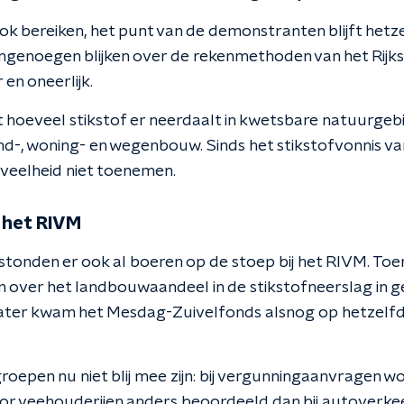
ok bereiken, het punt van de demonstranten blijft hetz
ngenoegen blijken over de rekenmethoden van het Rijksi
en oneerlijk.
hoeveel stikstof er neerdaalt in kwetsbare natuurgeb
land-, woning- en wegenbouw. Sinds het stikstofvonnis v
veelheid niet toenemen.
 het RIVM
stonden er ook al boeren op de stoep bij het RIVM. Toen 
 over het landbouwaandeel in de stikstofneerslag in g
ter kwam het Mesdag-Zuivelfonds alsnog op hetzelfde
oepen nu niet blij mee zijn: bij vergunningaanvragen w
oor veehouderijen anders beoordeeld dan bij autoverkee