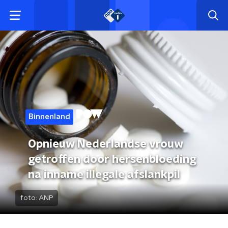
Binnenland
Opnieuw Nederlandse vrouw
getroffen door hersenbloeding
na inname illegale afslankpil
foto:
ANP