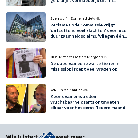
geld blijft vermoedelijk uit: 'In
Friesland kunnen we niet nog een
jaartje wachten'
Sven op 1 - Zomereditie
WNL
Reclame Code Commissie krijgt
'ontzettend veel klachten' over loze
duurzaamheidsclaims: 'Vliegen één
keer per jaar met biobrandstof'
NOS Met het Oog op Morgen
NOS
De dood van een zwarte tiener in
Mississippi roept veel vragen op
WNL In de Kantine
WNL
Zoons van omstreden
vruchtbaarheidsarts ontmoeten
elkaar voor het eerst: 'Iedere maand
familie erbij'
Wie luistert
weet meer