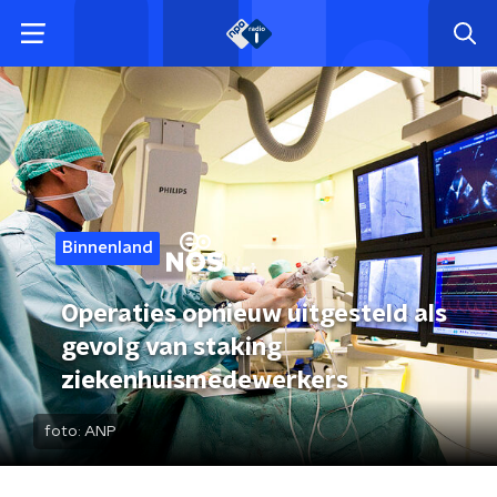
Binnenland
Operaties opnieuw uitgesteld als
gevolg van staking
ziekenhuismedewerkers
foto:
ANP