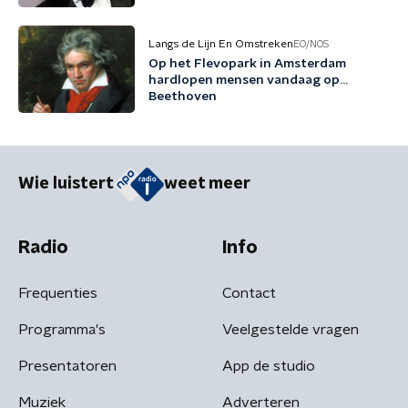
Langs de Lijn En Omstreken
EO/NOS
Op het Flevopark in Amsterdam
hardlopen mensen vandaag op…
Beethoven
Wie luistert
weet meer
Radio
Info
Frequenties
Contact
Programma's
Veelgestelde vragen
Presentatoren
App de studio
Muziek
Adverteren