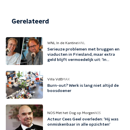
Gerelateerd
WNL In de Kantine
WNL
Serieuze problemen met bruggen en
viaducten in Friesland, maar extra
geld blijft vermoedelijk uit: 'In
Friesland kunnen we niet nog een
jaartje wachten'
Villa VdB
MAX
Burn-out? Werk is lang niet altijd de
boosdoener
NOS Met het Oog op Morgen
NOS
Acteur Cees Geel overleden: 'Hij was
onmiskenbaar in alle opzichten'