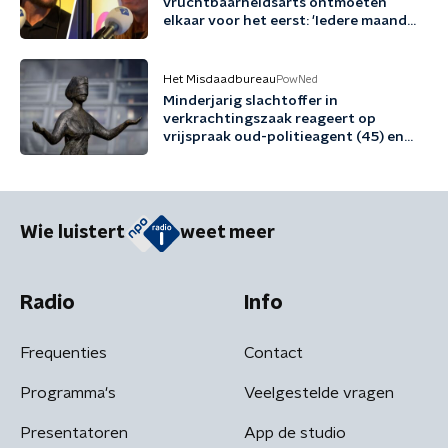
vruchtbaarheidsarts ontmoeten
elkaar voor het eerst: 'Iedere maand
familie erbij'
Het Misdaadbureau
PowNed
Minderjarig slachtoffer in
verkrachtingszaak reageert op
vrijspraak oud-politieagent (45) en
vriend (48)
Wie luistert
weet meer
Radio
Info
Frequenties
Contact
Programma's
Veelgestelde vragen
Presentatoren
App de studio