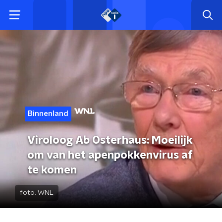
Binnenland
Viroloog Ab Osterhaus: Moeilijk
om van het apenpokkenvirus af
te komen
foto:
WNL