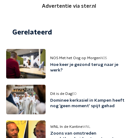
Advertentie via ster.nl
Gerelateerd
NOS Met het Oog op Morgen
NOS
Hoe keer je gezond terug naar je
werk?
Dit is de Dag
EO
Dominee kerkasiel in Kampen heeft
nog 'geen moment' spijt gehad
WNL In de Kantine
WNL
Zoons van omstreden