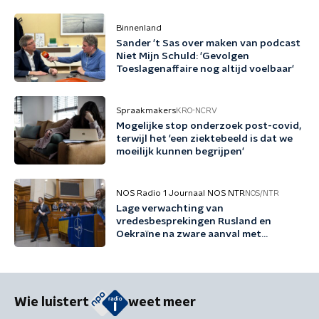
Binnenland
Sander 't Sas over maken van podcast
Niet Mijn Schuld: 'Gevolgen
Toeslagenaffaire nog altijd voelbaar'
Spraakmakers
KRO-NCRV
Mogelijke stop onderzoek post-covid,
terwijl het 'een ziektebeeld is dat we
moeilijk kunnen begrijpen'
NOS Radio 1 Journaal NOS NTR
NOS/NTR
Lage verwachting van
vredesbesprekingen Rusland en
Oekraïne na zware aanval met
ballistische raketten
Wie luistert
weet meer