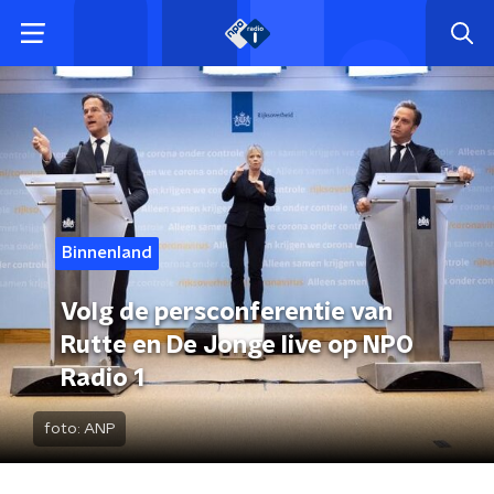
Binnenland
Volg de persconferentie van
Rutte en De Jonge live op NPO
Radio 1
foto:
ANP