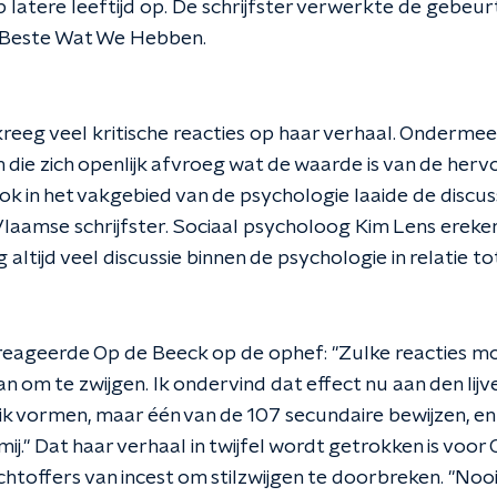
 latere leeftijd op. De schrijfster verwerkte de gebeurt
 Beste Wat We Hebben.
kreeg veel kritische reacties op haar verhaal. Onderme
die zich openlijk afvroeg wat de waarde is van de her
ok in het vakgebied van de psychologie laaide de discus
Vlaamse schrijfster. Sociaal psycholoog Kim Lens erek
 altijd veel discussie binnen de psychologie in relatie to
eageerde Op de Beeck op de ophef: "Zulke reacties mo
an om te zwijgen. Ik ondervind dat effect nu aan den lijv
ik vormen, maar één van de 107 secundaire bewijzen, en 
mij." Dat haar verhaal in twijfel wordt getrokken is voor
chtoffers van incest om stilzwijgen te doorbreken. "Noo