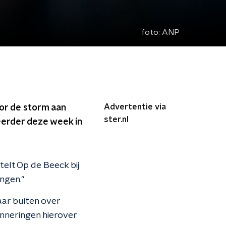
foto:
ANP
Advertentie via
or de storm aan
ster.nl
 eerder deze week in
telt Op de Beeck bij
ngen."
aar buiten over
inneringen hierover