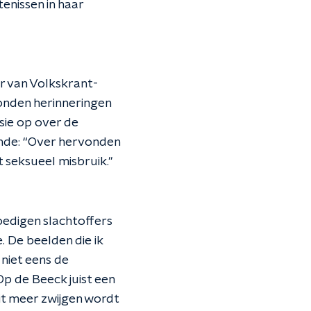
enissen in haar
er van Volkskrant-
vonden herinneringen
sie op over de
ende: “Over hervonden
t seksueel misbruik."
edigen slachtoffers
e. De beelden die ik
niet eens de
 Op de Beeck juist een
it meer zwijgen wordt