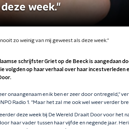
 deze week."
 nooit zo weinig van mij geweest als deze week."
amse schrijfster Griet op de Beeck is aangedaan do
 die volgden op haar verhaal over haar incestverleden
Door.
eer onaangenaam en ik ben er zeer door ontregeld," ver
PO Radio 1. "Maar het zal me ook wel weer verder bre
d eerder deze week bij De Wereld Draait Door voor het n
door haar vader tussen haar vijfde en negende jaar. Her