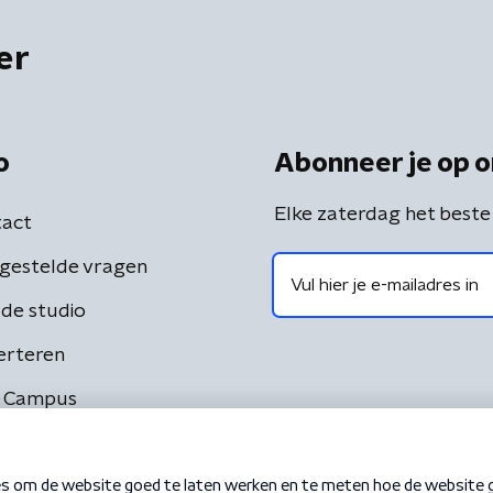
er
o
Abonneer je op o
Elke zaterdag het beste
act
gestelde vragen
de studio
erteren
 Campus