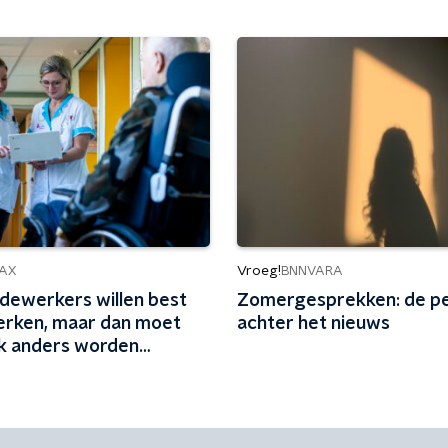
Vroeg!
AX
BNNVARA
ewerkers willen best
Zomergesprekken: de p
rken, maar dan moet
achter het nieuws
k anders worden
t