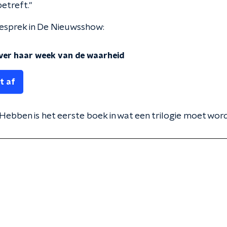
etreft."
 gesprek in De Nieuwsshow:
over haar week van de waarheid
t af
ebben is het eerste boek in wat een trilogie moet word