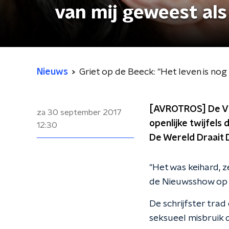
van mij geweest als
Nieuws
Griet op de Beeck: "Het leven is nog
[AVROTROS] De Vla
za 30 september 2017
openlijke twijfels
12:30
De Wereld Draait 
"Het was keihard, z
de Nieuwsshow op N
De schrijfster tra
seksueel misbruik 