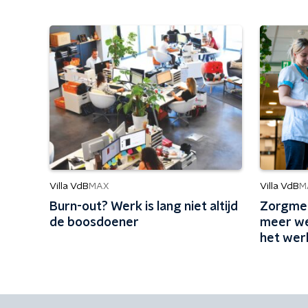
Villa VdB
Villa VdB
MAX
M
Burn-out? Werk is lang niet altijd
Zorgmed
de boosdoener
meer we
het wer
ingerich