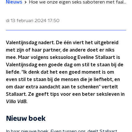
Nieuws
Hoe we onze eigen seks saboteren met faalangst en prestatiedruk: 'We zijn te perfectionistisch'
di 13 februari 2024
17:50
Valentijnsdag nadert. De één viert het uitgebreid
met zijn of haar partner, de andere doet er niks
mee. Maar volgens seksuoloog Eveline Stallaart is
Valentijnsdag een goede dag om stil te staan bij de
liefde. "Ik denk dat het een goed moment is om
even stil te staan bij de mensen die je liefhebt, en
om daar extra aandacht aan te schenken" vertelt
Stallaart. Ze geeft tips voor een beter seksleven in
Villa VdB.
Nieuw boek
In haar nieuwe boek,
Even tussen ons
, deelt Stallaart