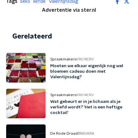
Tags
seks
liefde
Valentijnsdag
Advertentie via ster.nl
Gerelateerd
Spraakmakers
KRO-NCRV
Moeten we elkaar eigenlijk nog wel
bloemen cadeau doen met
Valentijnsdag?
Spraakmakers
KRO-NCRV
Wat gebeurt er in je lichaam als je
verliefd wordt? 'Het is een heftige
cocktail'
De Rode Draad
BNNVARA