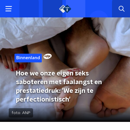
Binnenland
Hoe we onze eigen seks
saboteren met faalangst en
prestatiedruk: 'We zijn te
perfectionistisch'
foto:
ANP