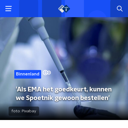
Binnenland
'Als EMA het goedkeurt, kunnen
we Spoetnik gewoon bestellen'
foto:
Pixabay