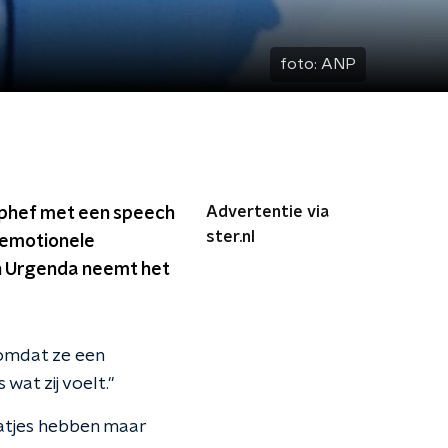
foto:
ANP
Advertentie via
ophef met een speech
ster.nl
r emotionele
n Urgenda neemt het
 omdat ze een
wat zij voelt."
aatjes hebben maar