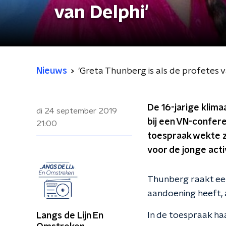
van Delphi'
Nieuws
'Greta Thunberg is als de profetes v
De 16-jarige klim
di 24 september 2019
bij een VN-confere
21:00
toespraak wekte 
voor de jonge activ
Thunberg raakt een 
aandoening heeft, a
In de toespraak ha
Langs de Lijn En