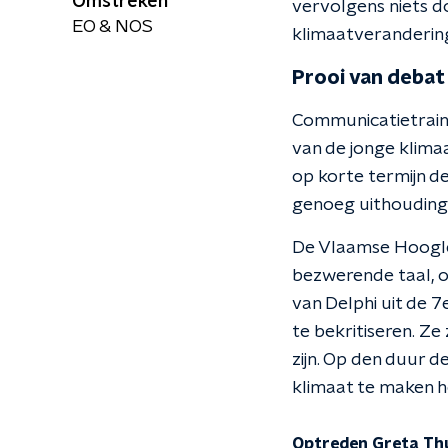
Omstreken
vervolgens niets d
EO & NOS
klimaatverandering 
Prooi van debat
Communicatietrain
van de jonge klimaat
op korte termijn de
genoeg uithouding
De Vlaamse Hooglera
bezwerende taal, o
van Delphi uit de 7
te bekritiseren. Ze
zijn. Op den duur 
klimaat te maken h
Optreden Greta Thu