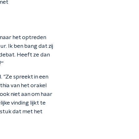
 met
naar het optreden
ur. Ik ben bang dat zij
 debat. Heeft ze dan
?"
. "Ze spreekt in een
hia van het orakel
 ook niet aan om haar
ke vinding lijkt te
gstuk dat met het