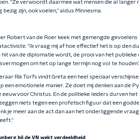
oen. "Ze verwoordt daarmee wat mensen die al langer
bezig zijn, ook voelen," aldus Minnesma.
er Robert van de Roer keek met gemengde gevoelens 
activiste. "Ik vraag mij af hoe effectief het is op den du
 hit van de diplomatie wordt, de prooi van het publieke
svermogen om het op lange termijn nog vol te houden
ar Rik Torfs vindt Greta een heel speciaal verschijnsel
p een emotionele manier. Ze doet mij denken aan de Pyt
e eeuw voor Christus. En de politieke leiders durven het
 zeggen niets tegen een profetisch figuur dat een goddelij
denk je meer aan de act dan aan het onderliggende vraa
eeft."
nberg bij de VN wekt verdeeldheid