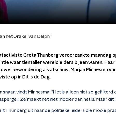
an het Orakel van Delphi'
aatactiviste Greta Thunberg veroorzaakte maandag 
ntie waar tientallen wereldleiders bijeen waren. Haa
zowel bewondering als afschuw. Marjan Minnesma va
iste op in Dit is de Dag.
snaar, vindt Minnesma: "Het is alleen niet zo gefilterd
sperger. Ze maakt het niet mooier dan het is. Maar dit is 
alt Thunberg uit naar de politieke leiders die mooie pr