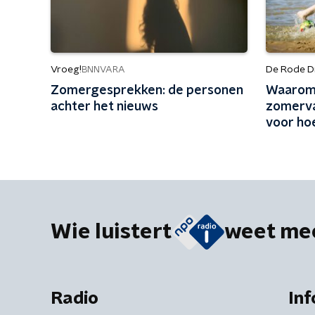
Vroeg!
De Rode D
BNNVARA
Zomergesprekken: de personen
Waarom 
achter het nieuws
zomerva
voor ho
Wie luistert
weet me
Radio
Inf