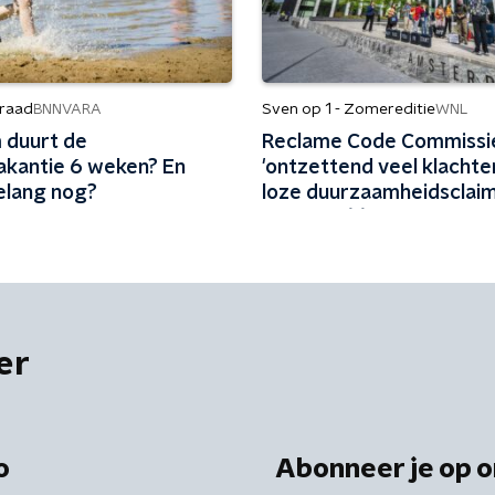
raad
Sven op 1 - Zomereditie
BNNVARA
WNL
duurt de
Reclame Code Commissie
kantie 6 weken? En
'ontzettend veel klachte
elang nog?
loze duurzaamheidsclaim
'Vliegen één keer per ja
biobrandstof'
er
o
Abonneer je op o