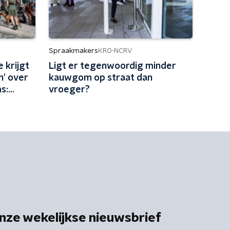
Spraakmakers
KRO-NCRV
 krijgt
Ligt er tegenwoordig minder
n' over
kauwgom op straat dan
s:
vroeger?
ar met
nze wekelijkse nieuwsbrief