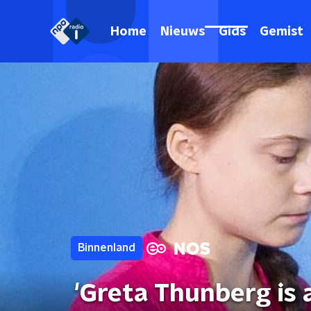
Home
Nieuws
Gids
Gemist
Binnenland
'Greta Thunberg is 