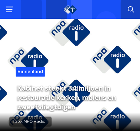
Binnenland
Kabinet steekt 34 miljoen in
restauratie kerken, molens en
zweefvliegtuigen
foto:
NPO Radio 1