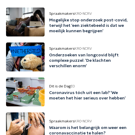
Spraakmakers
KRO-NCRV
Mogelijke stop onderzoek post-covid,
terwijl het 'een ziektebeeld is dat we
moeilijk kunnen begrijpen'
Spraakmakers
KRO-NCRV
Onderzoeken van longcovid blijft
complexe puzzel: 'De klachten
verschillen enorm'
Dit is de Dag
EO
Coronavirus tóch uit een lab? 'We
moeten het hier serieus over hebben'
Spraakmakers
KRO-NCRV
Waarom is het belangrijk om weer een
coronavaccinatie te halen?