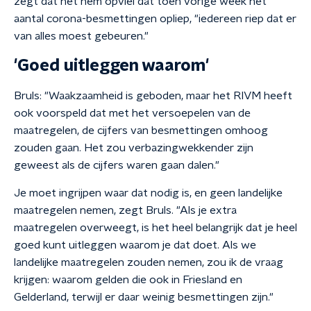
zegt dat het hem op
viel dat toen vorige week het
aantal corona-besmettingen opliep, "iedereen riep dat er
van alles moest gebeuren."
'Goed uitleggen waarom'
Bruls: "Waakzaamheid is geboden, maar het RIVM heeft
ook voorspeld dat met het versoepelen van de
maatregelen, de cijfers van besmettingen omhoog
zouden gaan. Het zou verbazingwekkender zijn
geweest als de cijfers waren gaan dalen."
Je moet ingrijpen waar dat nodig is, en geen landelijke
maatregelen nemen, zegt Bruls. "A
ls je extra
maatregelen overweegt, is het heel belangrijk dat je heel
goed kunt uitleggen waarom je dat doet.
Als we
landelijke maatregelen zouden nemen, zou ik de vraag
krijgen: waarom gelden die ook in Friesland en
Gelderland, terwijl er daar weinig besmettingen zijn."