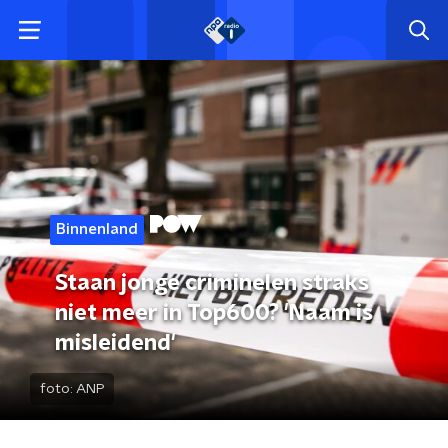
Binnenland
Staan jonge criminelen straks
niet meer in Top600? 'Naam is
misleidend'
foto:
ANP