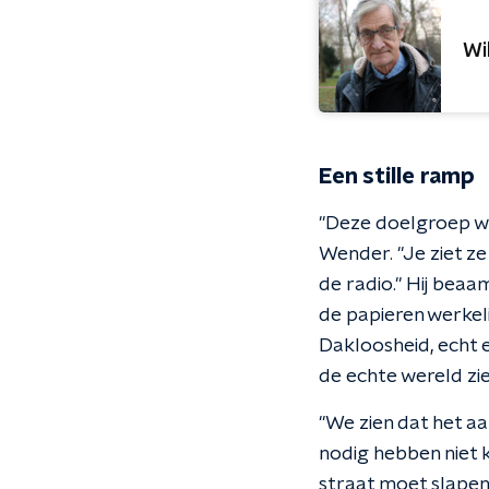
Wi
Een stille ramp
"Deze doelgroep wo
Wender. "Je ziet ze
de radio." Hij beaa
de papieren werkeli
Dakloosheid, echt e
de echte wereld zie
"We zien dat het aa
nodig hebben niet k
straat moet slapen