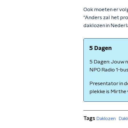
Ook moeten er vol
"Anders zal het pr
daklozen in Nederla
5 Dagen
5 Dagen: Jouw ni
NPO Radio 1-bus 
Presentator in d
plekke is Mirthe 
Tags
Daklozen
Dak