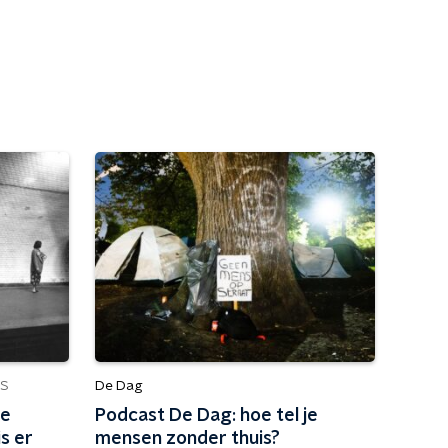
De Dag
S
de
Podcast De Dag: hoe tel je
s er
mensen zonder thuis?