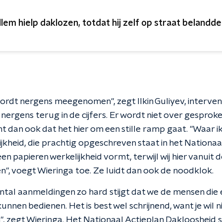
llem hielp daklozen, totdat hij zelf op straat belandde
rdt nergens meegenomen", zegt Ilkin Guliyev, interve
 nergens terug in de cijfers. Er wordt niet over gesproke
mt dan ook dat het hier om een stille ramp gaat. "Waar i
jkheid, die prachtig opgeschreven staat in het Nationaa
en papieren werkelijkheid vormt, terwijl wij hier vanuit
n", voegt Wieringa toe. Ze luidt dan ook de noodklok.
ntal aanmeldingen zo hard stijgt dat we de mensen die e
unnen bedienen. Het is best wel schrijnend, want je wil 
", zegt Wieringa. Het Nationaal Actieplan Dakloosheid s