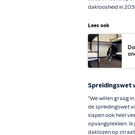
dakloosheid in 2030
Lees ook
Do
on
Spreidingswet 
"We willen graag in
de spreidingswet vo
slapen ook heel ve
opvangplekken. Ik 
daklozen op straat