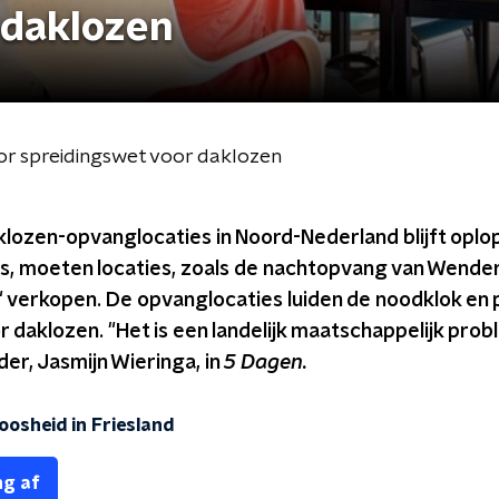
 daklozen
or spreidingswet voor daklozen
klozen-opvanglocaties in Noord-Nederland blijft opl
is, moeten locaties, zoals de nachtopvang van Wende
 verkopen. De opvanglocaties luiden de noodklok en p
 daklozen. "Het is een landelijk maatschappelijk prob
er, Jasmijn Wieringa, in
5 Dagen.
oosheid in Friesland
ng af