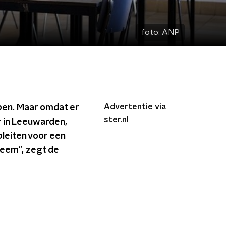
foto:
ANP
Advertentie via
open. Maar omdat er
ster.nl
r in Leeuwarden,
leiten voor een
leem", zegt de