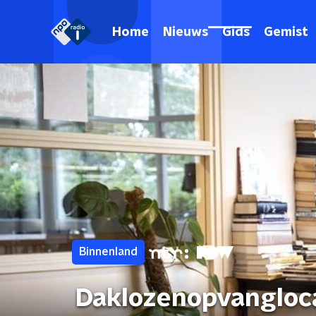
Home
Nieuws
Gids
Gemist
Binnenland
Daklozenopvangloca