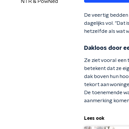
NTR & PowNed
De veertig bedden 
dagelijks vol. "Dat 
hetzelfde als wat w
Dakloos door ee
Ze ziet vooral een
betekent dat ze eig
dak boven hun hoof
tekort aan woningen
De toenemende wacht
aanmerking komen v
Lees ook