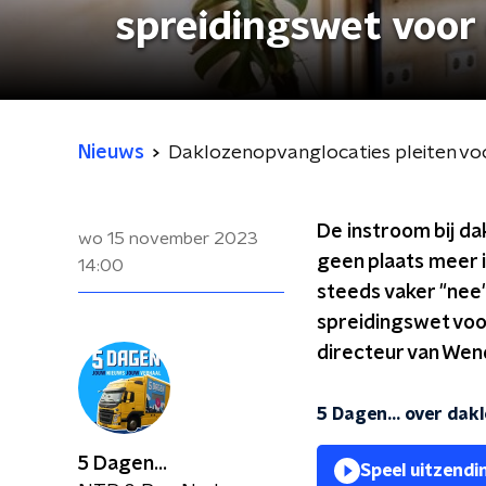
spreidingswet voor
Nieuws
Daklozenopvanglocaties pleiten vo
De instroom bij da
wo 15 november 2023
geen plaats meer 
14:00
steeds vaker "nee"
spreidingswet voor
directeur van Wend
5 Dagen... over dakl
5 Dagen...
Speel uitzendi