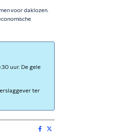
men voor daklozen.
 economische
.30 uur. De gele
Verslaggever ter