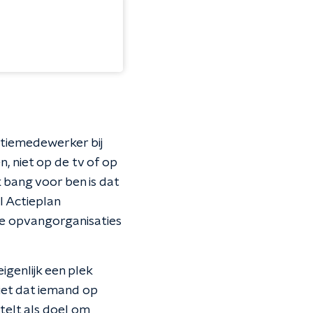
ntiemedewerker bij
n, niet op de tv of op
k bang voor ben is dat
l Actieplan
 de opvangorganisaties
igenlijk een plek
niet dat iemand op
telt als doel om