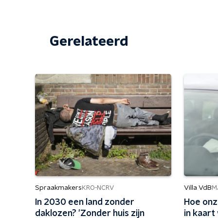
Gerelateerd
Spraakmakers
Villa VdB
KRO-NCRV
M
In 2030 een land zonder
Hoe onz
daklozen? 'Zonder huis zijn
in kaar