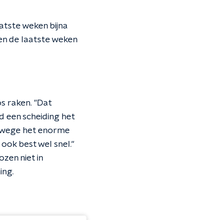
atste weken bijna
zien de laatste weken
s raken. "Dat
ld een scheiding het
anwege het enorme
ook best wel snel."
zen niet in
ing.