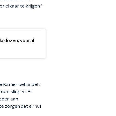
r elkaar te krijgen."
daklozen, vooral
eede Kamer behandelt
raat sliepen. Er
bben aan
te zorgen dat er nul