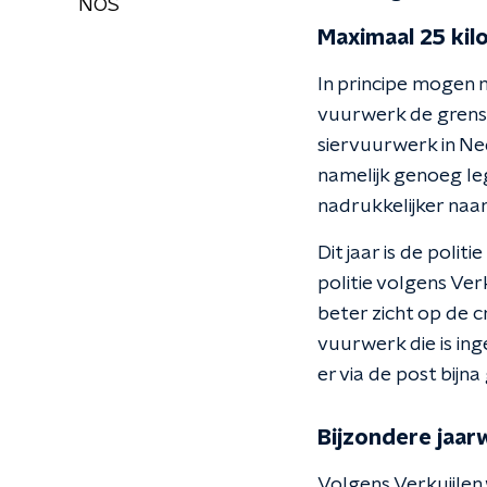
NOS
Maximaal 25 kil
In principe mogen 
vuurwerk de grens 
siervuurwerk in Ne
namelijk genoeg leg
nadrukkelijker naar
Dit jaar is de poli
politie volgens Ver
beter zicht op de c
vuurwerk die is ing
er via de post bij
Bijzondere jaar
Volgens Verkuijlen 