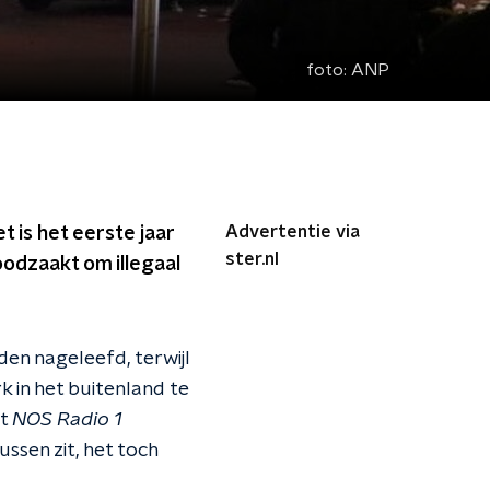
foto:
ANP
Advertentie via
 is het eerste jaar
ster.nl
oodzaakt om illegaal
den nageleefd, terwijl
k in het buitenland te
et
NOS Radio 1
ssen zit, het toch