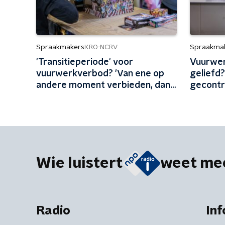
Spraakmakers
Spraakma
KRO-NCRV
'Transitieperiode' voor
Vuurwer
vuurwerkverbod? 'Van ene op
geliefd?
andere moment verbieden, dan
gecontr
krijg je burgerverzet'
Wie luistert
weet me
Radio
Inf