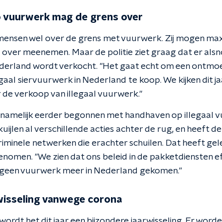
o vuurwerk mag de grens over
mensen wel over de grens met vuurwerk. Zij mogen max
over meenemen. Maar de politie ziet graag dat er als
derland wordt verkocht. "Het gaat echt om een ontmoed
aal siervuurwerk in Nederland te koop. We kijken dit jaa
 de verkoop van illegaal vuurwerk."
tie namelijk eerder begonnen met handhaven op illegaal
kuijlen al verschillende acties achter de rug, en heeft d
riminele netwerken die erachter schuilen. Dat heeft gel
enomen. "We zien dat ons beleid in de pakketdiensten effe
na geen vuurwerk meer in Nederland gekomen."
wisseling vanwege corona
wordt het dit jaar een bijzondere jaarwisseling. Er wor