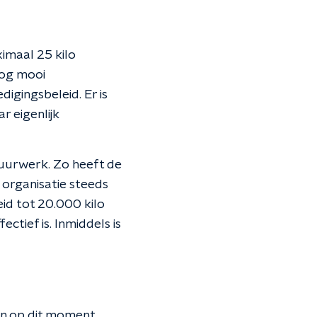
imaal 25 kilo
nog mooi
igingsbeleid. Er is
r eigenlijk
 vuurwerk. Zo heeft de
e organisatie steeds
eid tot 20.000 kilo
ctief is. Inmiddels is
den op dit moment