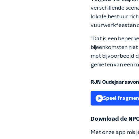
verschillende scena
lokale bestuur ric
vuurwerkfeesten o
"Dat is een beperk
bijeenkomsten niet
met bijvoorbeeld d
genieten van een m
RJN Oudejaarsavo
Speel fragmen
Download de NPO
Met onze app mis je