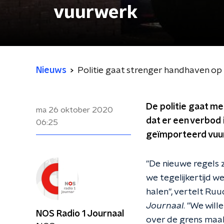
vuurwerk
Nieuws
Politie gaat strenger handhaven op
De politie gaat me
ma 26 oktober 2020
dat er een verbod 
06:25
geïmporteerd vuur
"De nieuwe regels z
we tegelijkertijd w
halen", vertelt Ruu
Journaal
. "We wil
NOS Radio 1 Journaal
over de grens maak