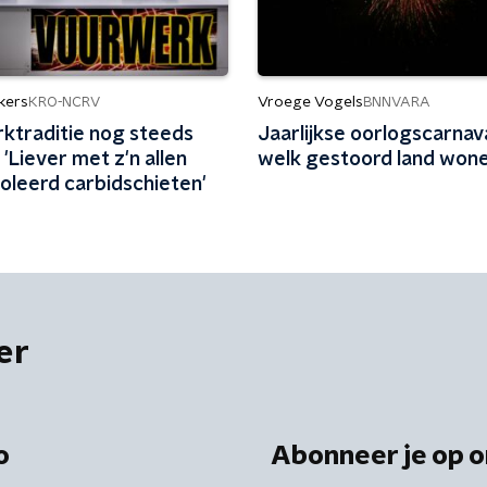
kers
Vroege Vogels
KRO-NCRV
BNNVARA
ktraditie nog steeds
Jaarlijkse oorlogscarnaval
 'Liever met z'n allen
welk gestoord land wonen
oleerd carbidschieten'
er
o
Abonneer je op o