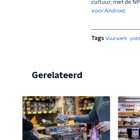
cultuur; met de NP
voor Android
.
Tags
Vuurwerk
poli
Gerelateerd