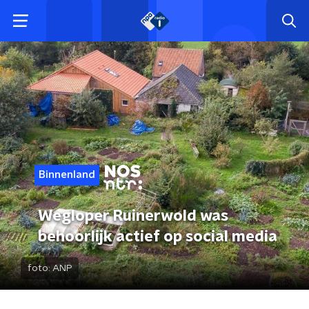
Binnenland
Wegloper Ruinerwold was
behoorlijk actief op social media
foto:
ANP