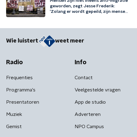
Mensen zijn niet ineens anti-migratie
geworden, zegt Jesse Frederik:
'Zolang er wordt gepeild, zijn mensen
tegen migratie'
Wie luistert
weet meer
Radio
Info
Frequenties
Contact
Programma's
Veelgestelde vragen
Presentatoren
App de studio
Muziek
Adverteren
Gemist
NPO Campus