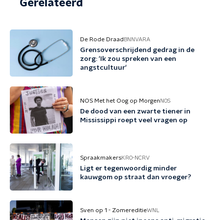
Gerelateerd
De Rode Draad
BNNVARA
Grensoverschrijdend gedrag in de
zorg: 'Ik zou spreken van een
angstcultuur'
NOS Met het Oog op Morgen
NOS
De dood van een zwarte tiener in
Mississippi roept veel vragen op
Spraakmakers
KRO-NCRV
Ligt er tegenwoordig minder
kauwgom op straat dan vroeger?
Sven op 1 - Zomereditie
WNL