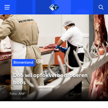
Binnenland
D66 wil opfokverbod: boeren
boos
foto:
ANP