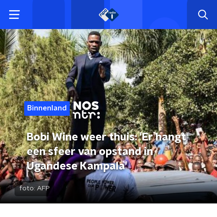
Binnenland
Bobi Wine weer thuis: 'Er hangt
een sfeer van opstand in
Ugandese Kampala'
foto:
AFP