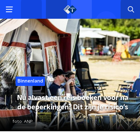
Binnenland
Nu alvast een reis boeken voor na
de beperkingen? Dit zijn je risico's
foto:
ANP