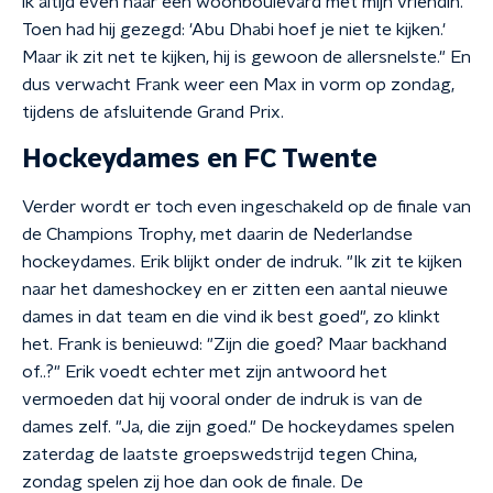
ik altijd even naar een woonboulevard met mijn vriendin.
Toen had hij gezegd: 'Abu Dhabi hoef je niet te kijken.'
Maar ik zit net te kijken, hij is gewoon de allersnelste." En
dus verwacht Frank weer een Max in vorm op zondag,
tijdens de afsluitende Grand Prix.
Hockeydames en FC Twente
Verder wordt er toch even ingeschakeld op de finale van
de Champions Trophy, met daarin de Nederlandse
hockeydames. Erik blijkt onder de indruk. "Ik zit te kijken
naar het dameshockey en er zitten een aantal nieuwe
dames in dat team en die vind ik best goed", zo klinkt
het. Frank is benieuwd: "Zijn die goed? Maar backhand
of..?" Erik voedt echter met zijn antwoord het
vermoeden dat hij vooral onder de indruk is van de
dames zelf. "Ja, die zijn goed." De hockeydames spelen
zaterdag de laatste groepswedstrijd tegen China,
zondag spelen zij hoe dan ook de finale. De