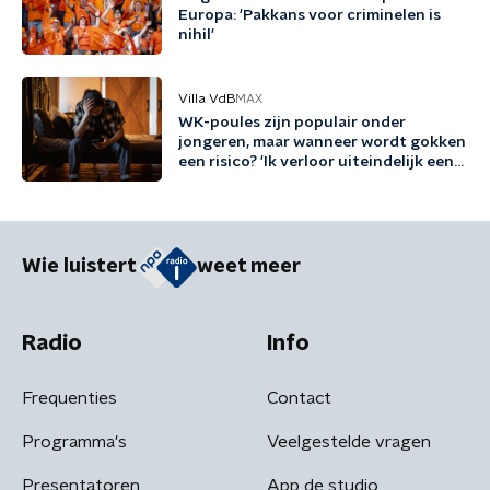
Europa: 'Pakkans voor criminelen is
nihil'
Villa VdB
MAX
WK-poules zijn populair onder
jongeren, maar wanneer wordt gokken
een risico? 'Ik verloor uiteindelijk een
half miljoen euro'
Wie luistert
weet meer
Radio
Info
Frequenties
Contact
Programma's
Veelgestelde vragen
Presentatoren
App de studio