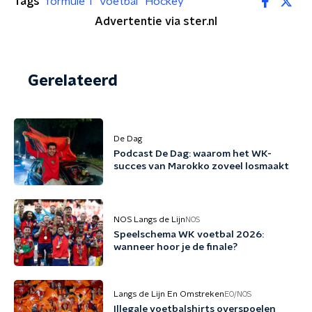
Tags
formule 1
Voetbal
Hockey
Advertentie via ster.nl
Gerelateerd
De Dag
Podcast De Dag: waarom het WK-
succes van Marokko zoveel losmaakt
NOS Langs de Lijn
NOS
Speelschema WK voetbal 2026:
wanneer hoor je de finale?
Langs de Lijn En Omstreken
EO/NOS
Illegale voetbalshirts overspoelen