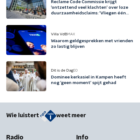
Reclame Code Commissie krijgt
'ontzettend veel klachten' over loze
duurzaamheidsclaims: 'Vliegen één
keer per jaar met biobrandstof'
Villa VdB
MAX
Waarom geldgesprekken met vrienden
zo lastig blijven
Dit is de Dag
EO
Dominee kerkasiel in Kampen heeft
nog 'geen moment' spijt gehad
Wie luistert
weet meer
Radio
Info