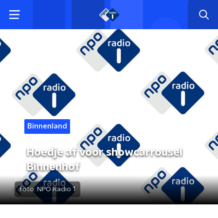
Binnenland
Hoedje af voor showcarrousel
Binnenhof
foto:
NPO Radio 1