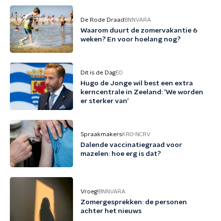
De Rode Draad
BNNVARA
Waarom duurt de zomervakantie 6
weken? En voor hoelang nog?
Dit is de Dag
EO
Hugo de Jonge wil best een extra
kerncentrale in Zeeland: 'We worden
er sterker van'
Spraakmakers
KRO-NCRV
Dalende vaccinatiegraad voor
mazelen: hoe erg is dat?
Vroeg!
BNNVARA
Zomergesprekken: de personen
achter het nieuws