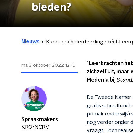
bieden?
Nieuws
Kunnen scholen leerlingen écht een 
"Leerkrachten hebb
ma 3 oktober 2022
12:15
zichzelf uit, maar 
Medema bij
Stand.
De Tweede Kamer ma
gratis schoollunch
primair onderwijs) v
Spraakmakers
nog verder onder d
KRO-NCRV
vraagt. Toch realis