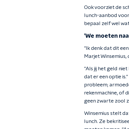
Ook voorziet de sc
lunch-aanbod voor 
bepaal zelf wel wat 
'We moeten naar
"Ik denk dat dit een
Marjet Winsemius, 
"Als jij het geld ni
dat er een optie i
probleem; armoede i
rekenmachine, of d
geen zwarte zool zij
Winsemius stelt da
lunch. Ze bekritise