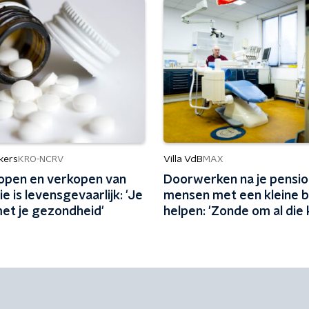
kers
Villa VdB
KRO-NCRV
MAX
kopen en verkopen van
Doorwerken na je pensi
e is levensgevaarlijk: 'Je
mensen met een kleine b
met je gezondheid'
helpen: 'Zonde om al die 
verloren te laten gaan'