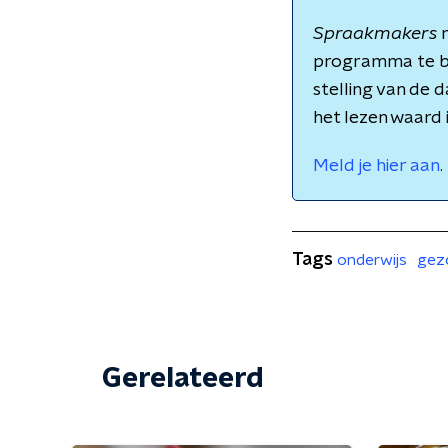
Spraakmakers
m
programma te b
stelling van de 
het lezen waard 
Meld je hier aan
.
Tags
onderwijs
gez
Gerelateerd