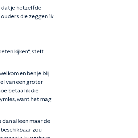
dat je hetzelfde
ouders die zeggen 'ik
eten kijken", stelt
 welkom en ben je blij
el van een groter
oe betaal ik die
gymles, want het mag
s dan alleen maar de
n beschikbaar zou