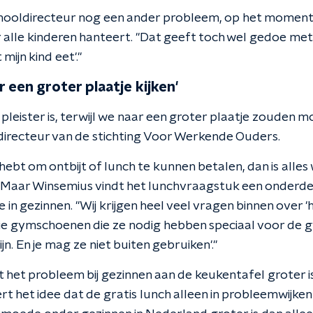
hooldirecteur nog een ander probleem, op het moment 
alle kinderen hanteert. "Dat geeft toch wel gedoe met 
mijn kind eet'."
 een groter plaatje kijken'
 pleister is, terwijl we naar een groter plaatje zouden mo
directeur van de stichting Voor Werkende Ouders.
et hebt om ontbijt of lunch te kunnen betalen, dan is alles
s." Maar Winsemius vindt het lunchvraagstuk een onderde
n gezinnen. "Wij krijgen heel veel vragen binnen over 'h
ie gymschoenen die ze nodig hebben speciaal voor de 
n. En je mag ze niet buiten gebruiken'."
t het probleem bij gezinnen aan de keukentafel groter i
ert het idee dat de gratis lunch alleen in probleemwijke