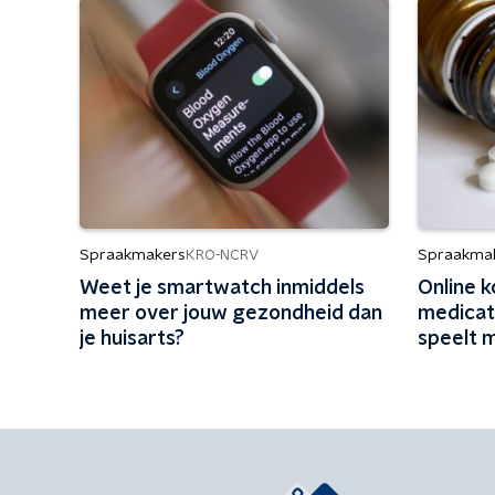
Spraakmakers
Spraakma
KRO-NCRV
Weet je smartwatch inmiddels
Online 
meer over jouw gezondheid dan
medicati
je huisarts?
speelt 