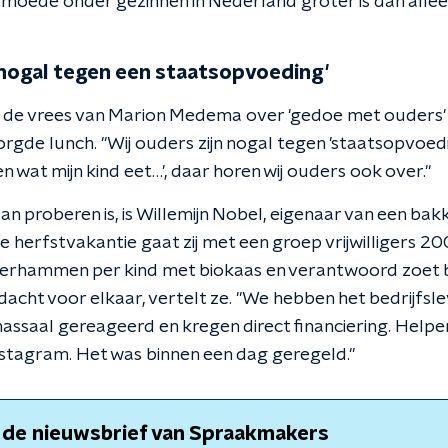
oede onder gezinnen in Nederland groter is dan alle
n nogal tegen een staatsopvoeding'
 de vrees van Marion Medema over 'gedoe met ouders' 
gde lunch. "Wij ouders zijn nogal tegen 'staatsopvoedi
 wat mijn kind eet…', daar horen wij ouders ook over."
 proberen is, is Willemijn Nobel, eigenaar van een bakker
 herfstvakantie gaat zij met een groep vrijwilligers 20
terhammen per kind met biokaas en verantwoord zoet b
dacht voor elkaar, vertelt ze. "We hebben het bedrijfsl
massaal gereageerd en kregen direct financiering. Hel
stagram. Het was binnen een dag geregeld."
 de nieuwsbrief van Spraakmakers