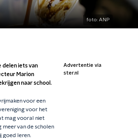
foto:
ANP
Advertentie via
 delen iets van
ster.nl
recteur Marion
krijgen naar school.
vrijmaken voor een
vereniging voor het
dat mag vooral niet
g meer van de scholen
j goed leren.