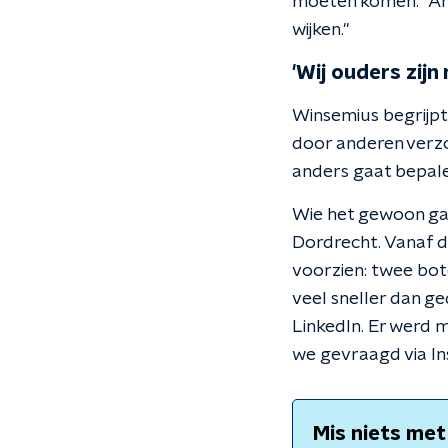
moeten komen. "Arm
wijken."
'Wij ouders zij
Winsemius begrijpt
door anderen verzor
anders gaat bepalen
Wie het gewoon gaan
Dordrecht. Vanaf de
voorzien: twee bo
veel sneller dan ge
LinkedIn. Er werd 
we gevraagd via In
Mis niets met