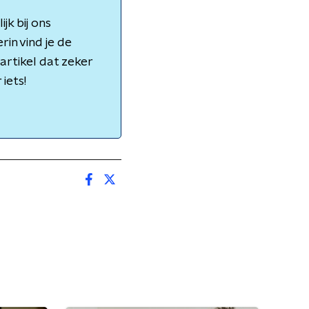
jk bij ons
rin vind je de
artikel dat zeker
iets!