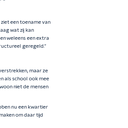
 ziet een toename van
aag wat zij kan
bben weleens een extra
structureel geregeld."
 verstrekken, maar ze
eden als school ook mee
gewoon niet de mensen
bben nu een kwartier
maken om daar tijd