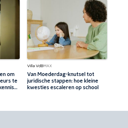
Villa VdB
MAX
oen om
Van Moederdag-knutsel tot
eurs te
juridische stappen: hoe kleine
kennis
kwesties escaleren op school