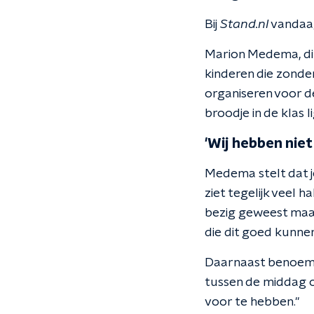
Bij
Stand.nl
vandaag
Marion Medema, dir
kinderen die zonde
organiseren voor de
broodje in de klas l
'Wij hebben nie
Medema stelt dat je
ziet tegelijk veel h
bezig geweest maar
die dit goed kunnen
Daarnaast benoemt
tussen de middag o
voor te hebben."