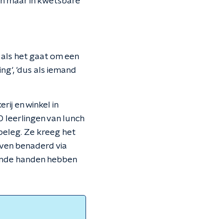
en maar in kwetsbare
als het gaat om een
ng', 'dus als iemand
ij en winkel in
0 leerlingen van lunch
eleg. Ze kreeg het
even benaderd via
pende handen hebben