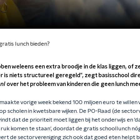
gratis lunch bieden?
en weleens een extra broodje in de klas liggen, of ze
er is niets structureel geregeld", zegt basisschool di
nl
over het probleem van kinderen die geen lunch mee
akte vorige week bekend 100 miljoen euro te willen 
 op scholen in kwetsbare wijken. De PO-Raad (de sector
indt dat de prioriteit moet liggen bij het onderwijs en '
ruk komen te staan', doordat de gratis schoollunch nó
eert de sectorvereniging zich ook dat goed eten helpt bi