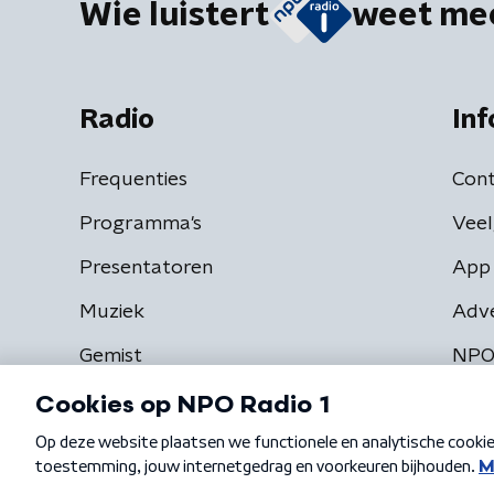
Wie luistert
weet me
Radio
Inf
Frequenties
Cont
Programma's
Veel
Presentatoren
App 
Muziek
Adv
Gemist
NPO
Algemene voorwaarden
Privacybeleid