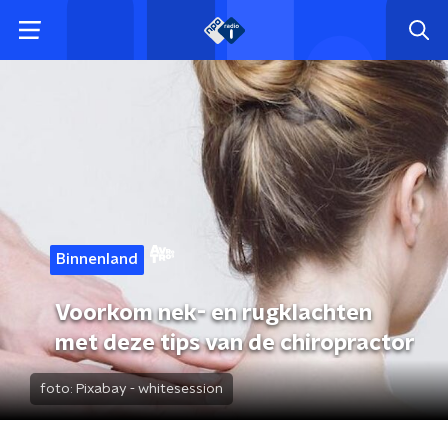
Binnenland
Voorkom nek- en rugklachten
met deze tips van de chiropractor
foto:
Pixabay - whitesession