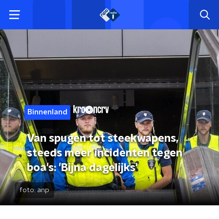
Binnenland
Van spugen tot steekwapens,
steeds meer incidenten tegen
boa's: 'Bijna dagelijks'
foto:
anp