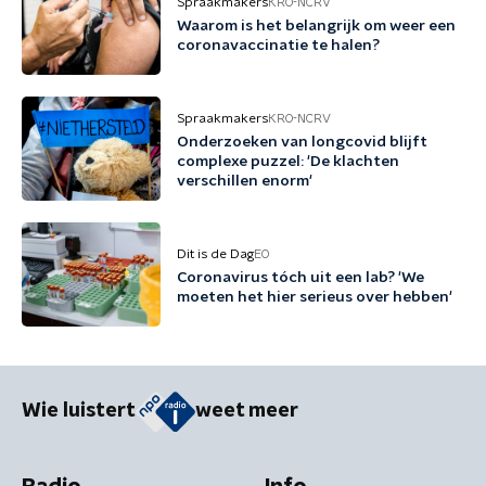
Spraakmakers
KRO-NCRV
Waarom is het belangrijk om weer een
coronavaccinatie te halen?
Spraakmakers
KRO-NCRV
Onderzoeken van longcovid blijft
complexe puzzel: 'De klachten
verschillen enorm'
Dit is de Dag
EO
Coronavirus tóch uit een lab? 'We
moeten het hier serieus over hebben'
Wie luistert
weet meer