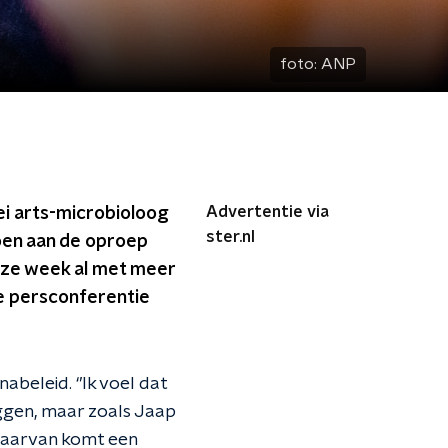
foto:
ANP
Advertentie via
zei arts-microbioloog
ster.nl
doen aan de oproep
eze week al met meer
de persconferentie
beleid. ‘’Ik voel dat
leggen, maar zoals Jaap
 daarvan komt een