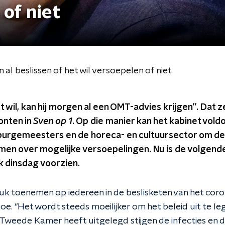
 of niet
al beslissen of het wil versoepelen of niet
et wil, kan hij morgen al een OMT-advies krijgen’’. Dat 
onten in
Sven op 1
. Op die manier kan het kabinet vol
 burgemeesters en de horeca- en cultuursector om d
omen over mogelijke versoepelingen. Nu is de volgen
 dinsdag voorzien.
k toenemen op iedereen in de beslisketen van het corona
j toe. ‘’Het wordt steeds moeilijker om het beleid uit te 
de Tweede Kamer heeft uitgelegd stijgen de infecties en