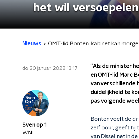
het wil versoepelen
Nieuws
OMT-lid Bonten: kabinet kan morgen 
‘’Als de minister h
do 20 januari 2022
13:17
en OMT-lid Marc B
van verschillende
duidelijkheid te k
pas volgende week
Bonten voelt de dru
Sven op 1
zelf ook’’, geeft hi
WNL
van Dissel net in 