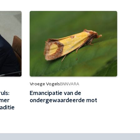
Vroege Vogels
BNNVARA
uls:
Emancipatie van de
omer
ondergewaardeerde mot
aditie