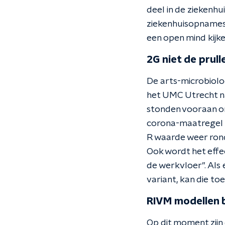
deel in de ziekenhu
ziekenhuisopnames 
een open mind kijke
2G niet de prull
De arts-microbiolo
het UMC Utrecht na
stonden vooraan om
corona-maatregel hi
R waarde weer rond 
Ook wordt het effec
de werkvloer’’. Als
variant, kan die t
RIVM modellen 
Op dit moment zijn