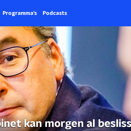
Programma's
Podcasts
inet kan morgen al beslis