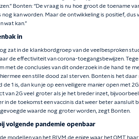
izen.’’ Bonten: ‘’De vraag is nu hoe groot de toename va
nog kan worden. Maar de ontwikkeling is positief, du
n wat kan.’’
enbak in
og zat in de klankbordgroep van de veelbesproken stud
ar de effectiviteit van corona-toegangsbewijzen. Teg
 met de conclusies van dit onderzoek in de hand te m
ermee een stille dood zal sterven. Bonten is het daar n
de 1 is, dan kun je op een veiligere manier open met 2G
t van 2G veel groter als je het breder inzet, bijvoorbeel
 er in de toekomst een vaccin is dat weer beter aansluit 
oegevoegde waarde nog groter worden, zegt Bonten.
bij volgende pandemie openbaar
 de modellen van het RIVM de enige waar het OMT haar