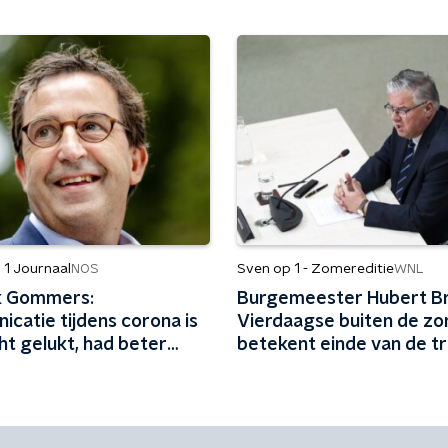
 1 Journaal
Sven op 1 - Zomereditie
NOS
WNL
k Gommers:
Burgemeester Hubert Br
catie tijdens corona is
Vierdaagse buiten de z
ht gelukt, had beter
betekent einde van de tr