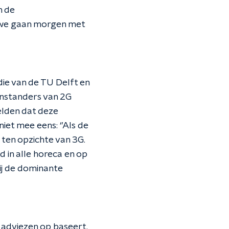
n de
s we gaan morgen met
ie van de TU Delft en
enstanders van 2G
elden dat deze
iet mee eens: ‘’Als de
 ten opzichte van 3G.
d in alle horeca en op
bij de dominante
 adviezen op baseert.