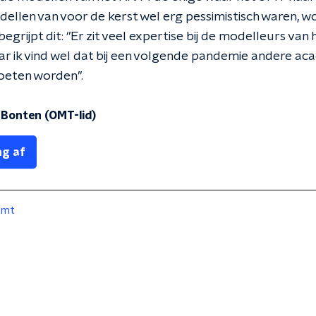
dellen van voor de kerst wel erg pessimistisch waren, wo
egrijpt dit: ‘’Er zit veel expertise bij de modelleurs van
aar ik vind wel dat bij een volgende pandemie andere a
eten worden’’.
 Bonten (OMT-lid)
ng af
omt