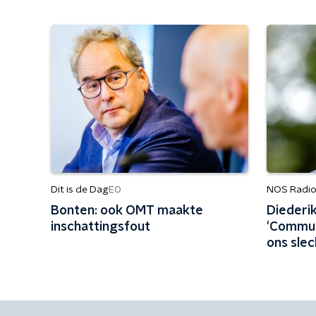
Dit is de Dag
NOS Radio
EO
Bonten: ook OMT maakte
Diederi
inschattingsfout
'Communi
ons slec
gekund'