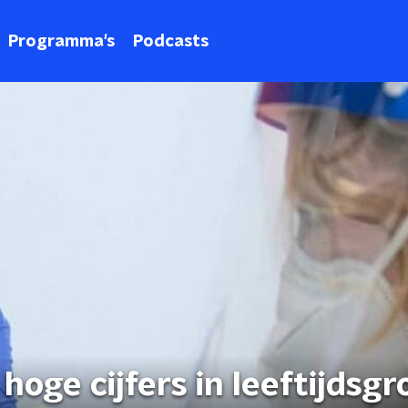
Programma's
Podcasts
hoge cijfers in leeftijdsgr