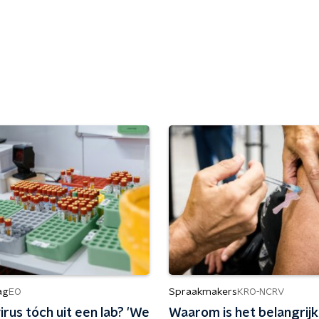
ag
Spraakmakers
EO
KRO-NCRV
rus tóch uit een lab? 'We
Waarom is het belangrij