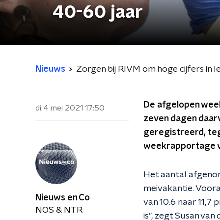
40-60 jaar
Nieuws
Zorgen bij RIVM om hoge cijfers in 
De afgelopen week 
di 4 mei 2021
17:50
zeven dagen daarv
geregistreerd, teg
weekrapportage v
Het aantal afgenom
meivakantie. Vooral
Nieuws en Co
van 10.6 naar 11,7 
NOS & NTR
is", zegt Susan va