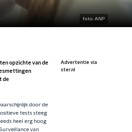
foto:
ANP
Advertentie via
 ten opzichte van de
ster.nl
besmettingen
t de
arschijnlijk door de
ositieve tests steeg
steeds heel erg hoog
Surveillance van