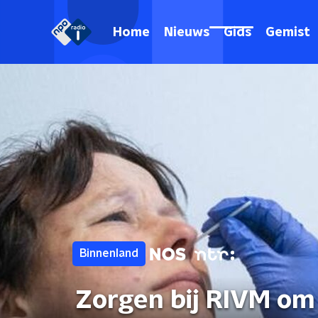
Home
Nieuws
Gids
Gemist
Binnenland
Zorgen bij RIVM om 