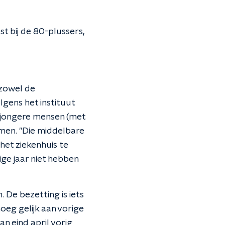
t bij de 80-plussers,
zowel de
lgens het instituut
r jongere mensen (met
men. "Die middelbare
het ziekenhuis te
ige jaar niet hebben
. De bezetting is iets
oeg gelijk aan vorige
n eind april vorig