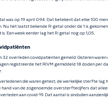
al was op 19 april 0.94. Dat betekent dat elke 100 me
 Nu het laatst bekende R-getal onder de 1 is gekomen 
is. Een week eerder lag het R-getal nog op 1,05.
ovidpatiënten
n 32 overleden covidpatiënten gemeld. Gisteren waren d
gen registreerde het RIVM gemiddeld 18 doden per da
.
verledenen die waren getest; de werkelijke sterfte lag 
 hand van de zogenoemde oversterftecijfers dat alleen
erleden aan covid-19. Dat aantal is sindsdien aanzienli