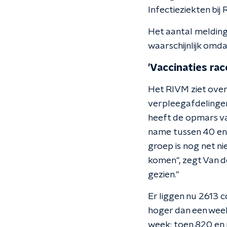
Infectieziekten bij
Het aantal meldinge
waarschijnlijk omda
'Vaccinaties rac
Het RIVM ziet ove
verpleegafdelingen 
heeft de opmars va
name tussen 40 en 
groep is nog net ni
komen", zegt Van de
gezien."
Er liggen nu 2613 c
hoger dan een week 
week: toen 820 en n