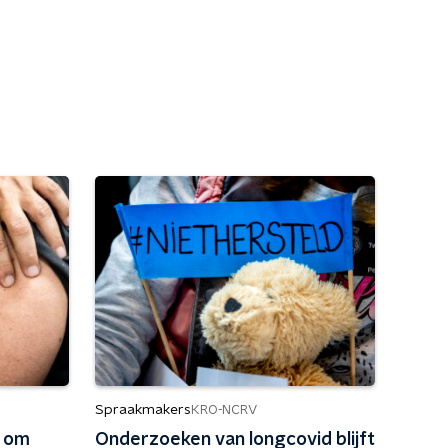
Spraakmakers
KRO-NCRV
k om
Onderzoeken van longcovid blijft