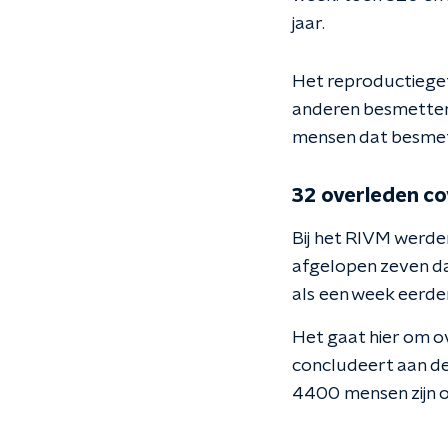
jaar.
Het reproductieget
anderen besmetten.
mensen dat besmet 
32 overleden c
Bij het RIVM werde
afgelopen zeven da
als een week eerder
Het gaat hier om o
concludeert aan de
4400 mensen zijn ov