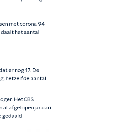
nsen met corona 94
daalt het aantal
at er nog 17. De
g, hetzelfde aantal
hoger. Het CBS
 al afgelopen januari
jk gedaald