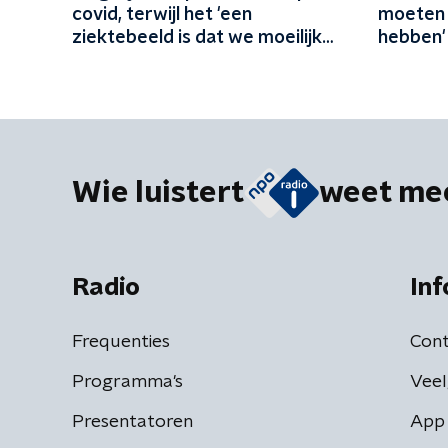
covid, terwijl het 'een
moeten 
ziektebeeld is dat we moeilijk
hebben'
kunnen begrijpen'
Wie luistert
weet me
Radio
Inf
Frequenties
Cont
Programma's
Veel
Presentatoren
App 