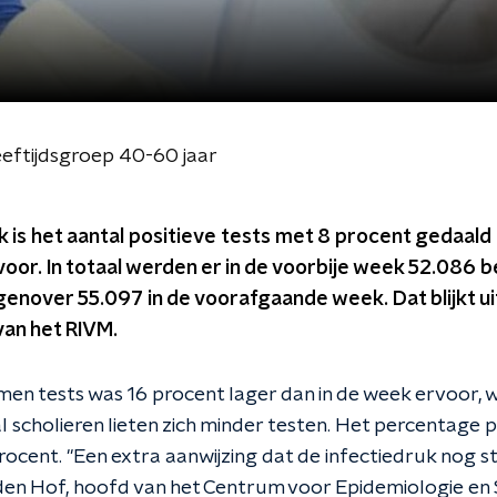
leeftijdsgroep 40-60 jaar
is het aantal positieve tests met 8 procent gedaald
oor. In totaal werden er in de voorbije week 52.086 
enover 55.097 in de voorafgaande week. Dat blijkt ui
an het RIVM.
en tests was 16 procent lager dan in de week ervoor, wa
 scholieren lieten zich minder testen. Het percentage p
procent. "Een extra aanwijzing dat de infectiedruk nog 
n den Hof, hoofd van het Centrum voor Epidemiologie en 