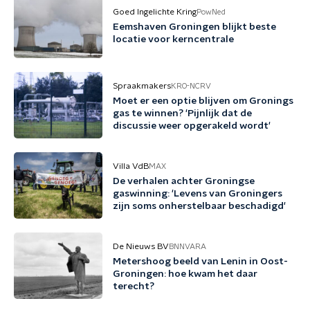
Goed Ingelichte Kring
PowNed
Eemshaven Groningen blijkt beste
locatie voor kerncentrale
Spraakmakers
KRO-NCRV
Moet er een optie blijven om Gronings
gas te winnen? 'Pijnlijk dat de
discussie weer opgerakeld wordt'
Villa VdB
MAX
De verhalen achter Groningse
gaswinning: 'Levens van Groningers
zijn soms onherstelbaar beschadigd'
De Nieuws BV
BNNVARA
Metershoog beeld van Lenin in Oost-
Groningen: hoe kwam het daar
terecht?