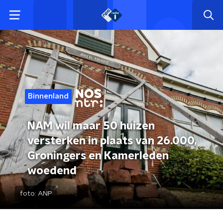
Binnenland
NAM wil maar 50 huizen
versterken in plaats van 26.000,
Groningers en Kamerleden
woedend
foto:
ANP