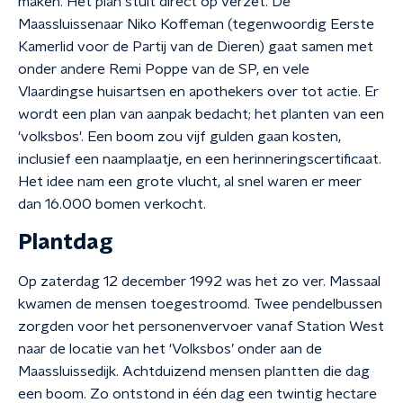
maken. Het plan stuit direct op verzet. De
Maassluissenaar Niko Koffeman (tegenwoordig Eerste
Kamerlid voor de Partij van de Dieren) gaat samen met
onder andere Remi Poppe van de SP, en vele
Vlaardingse huisartsen en apothekers over tot actie. Er
wordt een plan van aanpak bedacht; het planten van een
'volksbos'. Een boom zou vijf gulden gaan kosten,
inclusief een naamplaatje, en een herinneringscertificaat.
Het idee nam een grote vlucht, al snel waren er meer
dan 16.000 bomen verkocht.
Plantdag
Op zaterdag 12 december 1992 was het zo ver. Massaal
kwamen de mensen toegestroomd. Twee pendelbussen
zorgden voor het personenvervoer vanaf Station West
naar de locatie van het ‘Volksbos’ onder aan de
Maassluissedijk. Achtduizend mensen plantten die dag
een boom. Zo ontstond in één dag een twintig hectare