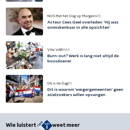
NOS Met het Oog op Morgen
NOS
Acteur Cees Geel overleden: 'Hij was
onmiskenbaar in alle opzichten'
Villa VdB
MAX
Burn-out? Werk is lang niet altijd de
boosdoener
Dit is de Dag
EO
Dit is waarom 'weigergemeenten' geen
asielzoekers willen opvangen
Wie luistert
weet meer