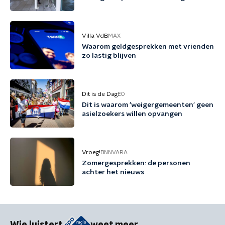
Villa VdB
MAX
Waarom geldgesprekken met vrienden
zo lastig blijven
Dit is de Dag
EO
Dit is waarom 'weigergemeenten' geen
asielzoekers willen opvangen
Vroeg!
BNNVARA
Zomergesprekken: de personen
achter het nieuws