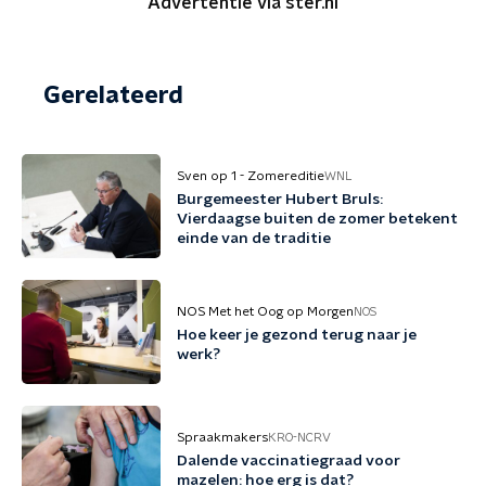
Advertentie via ster.nl
Gerelateerd
Sven op 1 - Zomereditie
WNL
Burgemeester Hubert Bruls:
Vierdaagse buiten de zomer betekent
einde van de traditie
NOS Met het Oog op Morgen
NOS
Hoe keer je gezond terug naar je
werk?
Spraakmakers
KRO-NCRV
Dalende vaccinatiegraad voor
mazelen: hoe erg is dat?