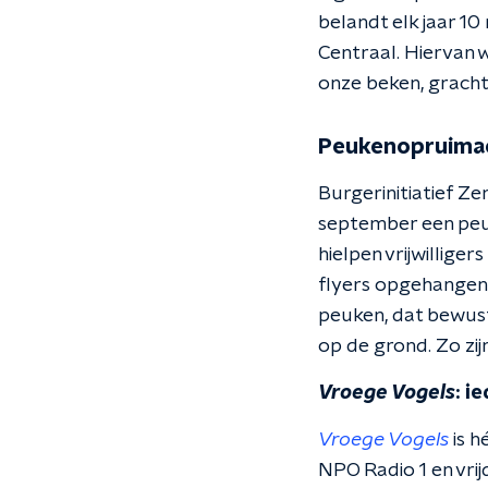
belandt elk jaar 10 
Centraal. Hiervan 
onze beken, gracht
Peukenopruimac
Burgerinitiatief 
september een peu
hielpen vrijwillige
flyers opgehangen e
peuken, dat bewust
op de grond. Zo zij
Vroege Vogels
: i
Vroege Vogels
is h
NPO Radio 1 en vri