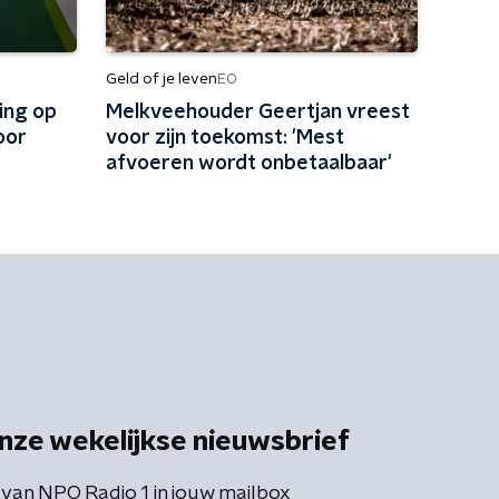
Geld of je leven
EO
ing op
Melkveehouder Geertjan vreest
oor
voor zijn toekomst: 'Mest
afvoeren wordt onbetaalbaar'
n'
nze wekelijkse nieuwsbrief
 van NPO Radio 1 in jouw mailbox