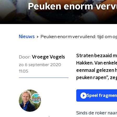
Peuken enorm vervui
Nieuws
Peuken enorm vervuilend: tijd om op
Straten bezaaid m
Door:
Vroege Vogels
Hakken. Van enkele
zo 6 september 2020
eenmaal gelezen he
11:05
peuken rapen", zeg
Speel fragmen
Sinds de roker naa