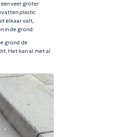
s een veel groter
bevatten plastic
it elkaar valt,
n in de grond.
de grond de
t. Het kan al met al