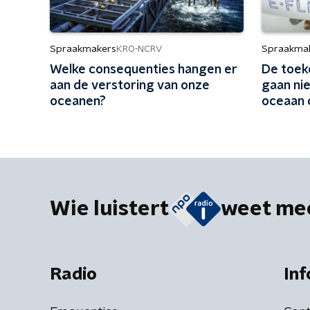
Spraakmakers
Spraakma
KRO-NCRV
Welke consequenties hangen er
De toek
aan de verstoring van onze
gaan nie
oceanen?
oceaan 
Wie luistert
weet me
Radio
Inf