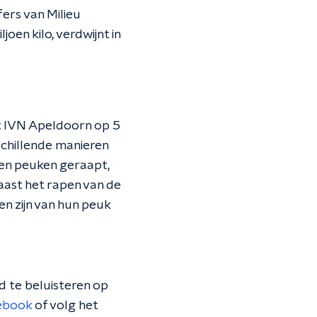
jfers van Milieu
en kilo, verdwijnt in
t IVN Apeldoorn op 5
chillende manieren
rden peuken geraapt,
aast het rapen van de
n zijn van hun peuk
 te beluisteren op
ebook
of volg het