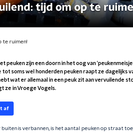
lend: tijd om op te ruime
 te ruimen!
et peuken zijn een doorn in het oog van 'peukenmeisj
 tot soms wel honderden peuken raapt ze dagelijks van
bt wat er allemaal in een peuk zit aan vervuilende sto
t ze in Vroege Vogels.
t af
r buiten is verbannen, is het aantal peuken op straat t