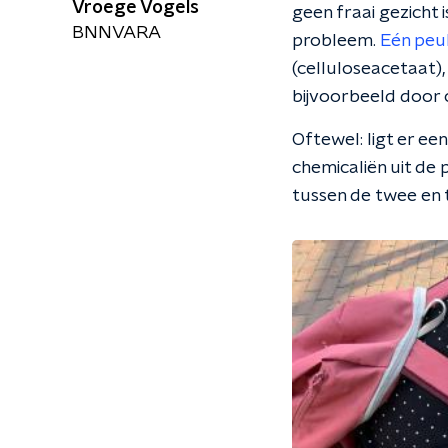
Vroege Vogels
geen fraai gezicht 
BNNVARA
probleem.
Eén peuk
(celluloseacetaat), 
bijvoorbeeld door c
Oftewel: ligt er e
chemicaliën uit de
tussen de twee en 