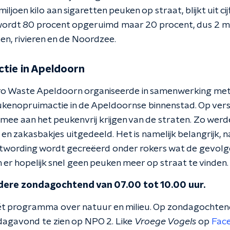
miljoen kilo aan sigaretten peuken op straat, blijkt uit ci
wordt 80 procent opgeruimd maar 20 procent, dus 2 miljo
en, rivieren en de Noordzee.
tie in Apeldoorn
Zero Waste Apeldoorn organiseerde in samenwerking me
kenopruimactie in de Apeldoornse binnenstad. Op vers
rs mee aan het peukenvrij krijgen van de straten. Zo we
n zakasbakjes uitgedeeld. Het is namelijk belangrijk, n
wording wordt gecreëerd onder rokers wat de gevolge
n er hopelijk snel geen peuken meer op straat te vinden.
edere zondagochtend van 07.00 tot 10.00 uur.
ét programma over natuur en milieu. Op zondagochtend
jdagavond te zien op NPO 2. Like
Vroege Vogels
op
Fac