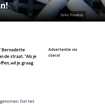
n!
foto:
Pixabay
Advertentie via
e' Bernadette
ster.nl
 de straat. "Als je
ffen, wil je graag
oegenomen. Dat het