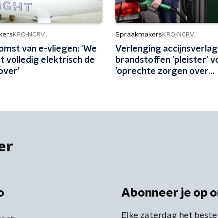
kers
Spraakmakers
KRO-NCRV
KRO-NCRV
omst van e-vliegen: 'We
Verlenging accijnsverlag
t volledig elektrisch de
brandstoffen 'pleister' v
over'
'oprechte zorgen over
betaalbaarheid autorijde
er
o
Abonneer je op o
Elke zaterdag het beste