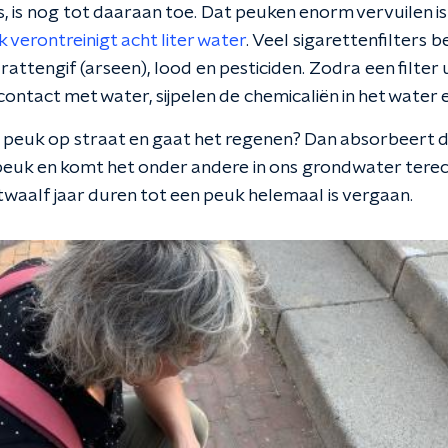
is, is nog tot daaraan toe. Dat peuken enorm vervuilen i
 verontreinigt acht liter water
. Veel sigarettenfilters 
rattengif (arseen), lood en pesticiden. Zodra een filter u
ontact met water, sijpelen de chemicaliën in het water e
en peuk op straat en gaat het regenen? Dan absorbeert 
 peuk en komt het onder andere in ons grondwater terech
twaalf jaar duren tot een peuk helemaal is vergaan.