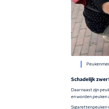
Peukenmeis
Schadelijk zwer
Daarnaast zijn peuk
en worden peuken a
Sigarettenpeuken v