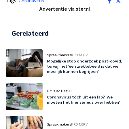
Tags
Coronavirus
Advertentie via ster.nl
Gerelateerd
Spraakmakers
KRO-NCRV
Mogelijke stop onderzoek post-covid,
terwijl het 'een ziektebeeld is dat we
moeilijk kunnen begrijpen'
Dit is de Dag
EO
Coronavirus tóch uit een lab? 'We
moeten het hier serieus over hebben'
Spraakmakers
KRO-NCRV