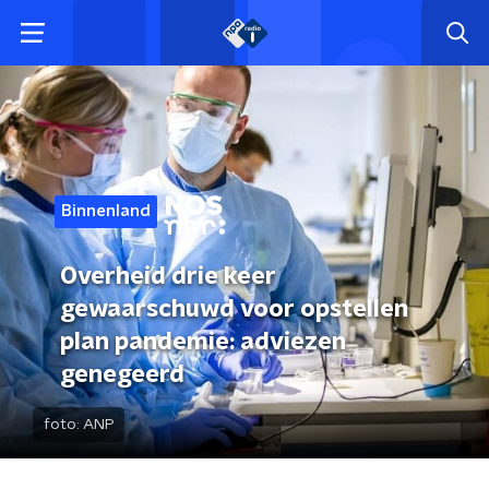
Binnenland
Overheid drie keer
gewaarschuwd voor opstellen
plan pandemie: adviezen
genegeerd
foto:
ANP