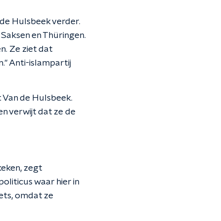
 de Hulsbeek verder.
n Saksen en Thüringen.
n. Ze ziet dat
." Anti-islampartij
gt Van de Hulsbeek.
en verwijt dat ze de
keken, zegt
liticus waar hier in
iets, omdat ze