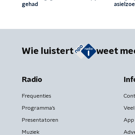
gehad
asielzo
Wie luistert
weet me
Radio
Inf
Frequenties
Cont
Programma's
Veel
Presentatoren
App 
Muziek
Adv