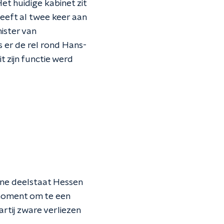
t huidige kabinet zit
heeft al twee keer aan
ister van
 er de rel rond Hans-
t zijn functie werd
eine deelstaat Hessen
 moment om te een
rtij zware verliezen