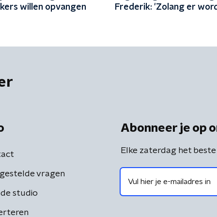
ekers willen opvangen
Frederik: 'Zolang er wor
gepeild, zijn mensen teg
migratie'
er
o
Abonneer je op o
Elke zaterdag het beste
act
gestelde vragen
de studio
erteren