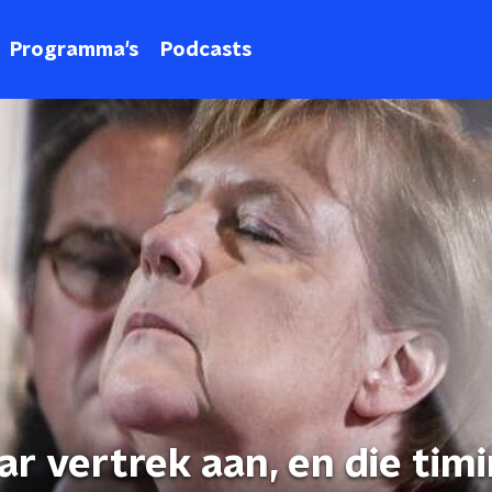
Programma's
Podcasts
r vertrek aan, en die timi