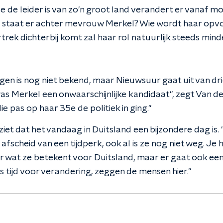
e de leider is van zo'n groot land verandert er vanaf mor
e staat er achter mevrouw Merkel? Wie wordt haar op
rek dichterbij komt zal haar rol natuurlijk steeds mind
gen is nog niet bekend, maar Nieuwsuur gaat uit van dr
as Merkel een onwaarschijnlijke kandidaat", zegt Van de
e pas op haar 35e de politiek in ging."
et dat het vandaag in Duitsland een bijzondere dag is. "
t afscheid van een tijdperk, ook al is ze nog niet weg. Je h
 wat ze betekent voor Duitsland, maar er gaat ook een 
is tijd voor verandering, zeggen de mensen hier."