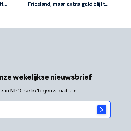
dt
Friesland, maar extra geld blijft
en
vermoedelijk uit: 'In Friesland
kunnen we niet nog een jaartje
wachten'
nze wekelijkse nieuwsbrief
 van NPO Radio 1 in jouw mailbox