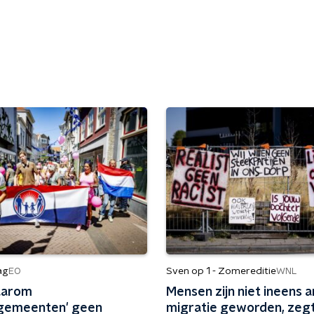
ag
Sven op 1 - Zomereditie
EO
WNL
waarom
Mensen zijn niet ineens a
gemeenten' geen
migratie geworden, zeg