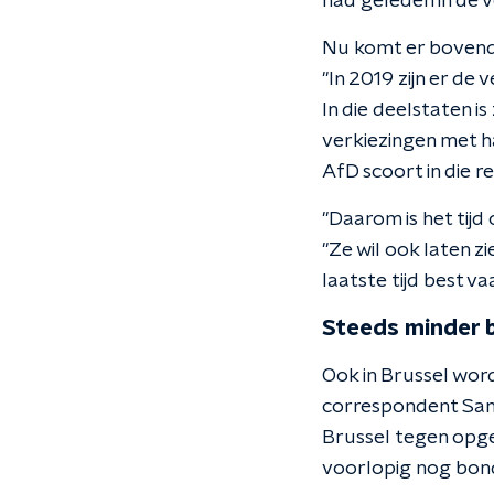
had geleden in de v
Nu komt er bovendi
"In 2019 zijn er de
In die deelstaten i
verkiezingen met ha
AfD scoort in die r
"Daarom is het tijd
"Ze wil ook laten zi
laatste tijd best va
Steeds minder b
Ook in Brussel word
correspondent Sande
Brussel tegen opgek
voorlopig nog bonds