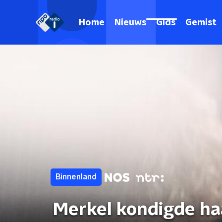
Home
Nieuws
Gids
Gemist
Binnenland
Merkel kondigde haa