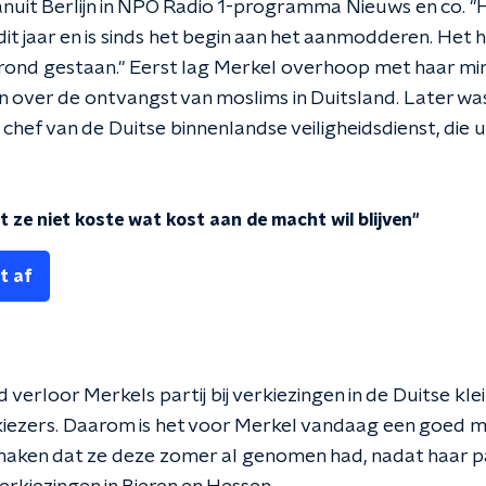
nuit Berlijn in NPO Radio 1-programma Nieuws en co. "He
dit jaar en is sinds het begin aan het aanmodderen. Het 
rond gestaan." Eerst lag Merkel overhoop met haar min
 over de ontvangst van moslims in Duitsland. Later was
hef van de Duitse binnenlandse veiligheidsdienst, die ui
at ze niet koste wat kost aan de macht wil blijven"
t af
erloor Merkels partij bij verkiezingen in de Duitse kl
kiezers. Daarom is het voor Merkel vandaag een goed
maken dat ze deze zomer al genomen had, nadat haar pa