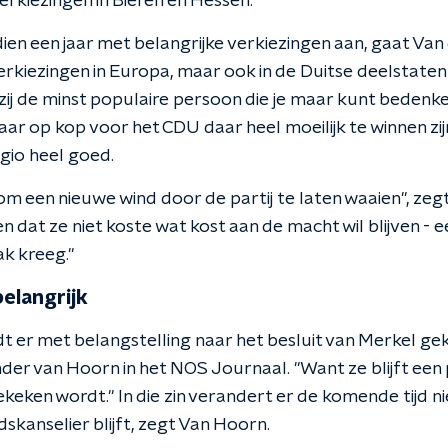
erkiezingen in Bieren en Hessen.
en een jaar met belangrijke verkiezingen aan, gaat Van
 verkiezingen in Europa, maar ook in de Duitse deelstate
s zij de minst populaire persoon die je maar kunt bedenke
ar op kop voor het CDU daar heel moeilijk te winnen zijn
egio heel goed.
 om een nieuwe wind door de partij te laten waaien", ze
en dat ze niet koste wat kost aan de macht wil blijven - e
ak kreeg."
elangrijk
t er met belangstelling naar het besluit van Merkel ge
r van Hoorn in het NOS Journaal. "Want ze blijft een po
eken wordt." In die zin verandert er de komende tijd n
kanselier blijft, zegt Van Hoorn.