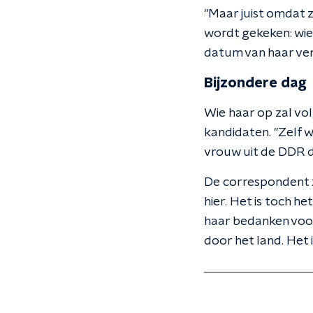
"Maar juist omdat z
wordt gekeken: wi
datum van haar vert
Bijzondere dag
Wie haar op zal vol
kandidaten. "Zelf w
vrouw uit de DDR di
De correspondent zi
hier. Het is toch he
haar bedanken voor
door het land. Het 