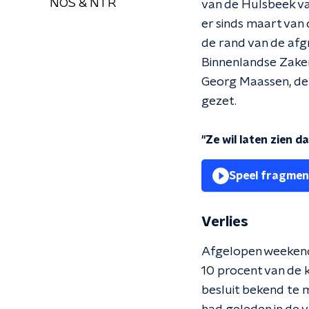
NOS & NTR
van de Hulsbeek va
er sinds maart van 
de rand van de afg
Binnenlandse Zaken
Georg Maassen, de c
gezet.
"Ze wil laten zien d
Speel fragmen
Verlies
Afgelopen weekend v
10 procent van de 
besluit bekend te 