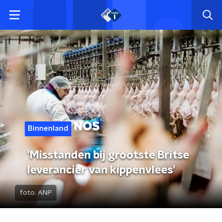
Binnenland
'Misstanden bij grootste Britse
leverancier van kippenvlees'
foto:
ANP