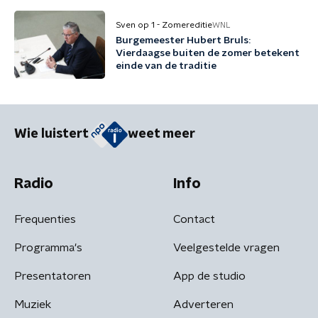
Sven op 1 - Zomereditie
WNL
Burgemeester Hubert Bruls:
Vierdaagse buiten de zomer betekent
einde van de traditie
Wie luistert
weet meer
Radio
Info
Frequenties
Contact
Programma's
Veelgestelde vragen
Presentatoren
App de studio
Muziek
Adverteren