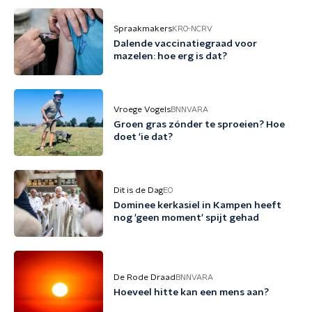
Spraakmakers
KRO-NCRV
Dalende vaccinatiegraad voor
mazelen: hoe erg is dat?
Vroege Vogels
BNNVARA
Groen gras zónder te sproeien? Hoe
doet 'ie dat?
Dit is de Dag
EO
Dominee kerkasiel in Kampen heeft
nog 'geen moment' spijt gehad
De Rode Draad
BNNVARA
Hoeveel hitte kan een mens aan?