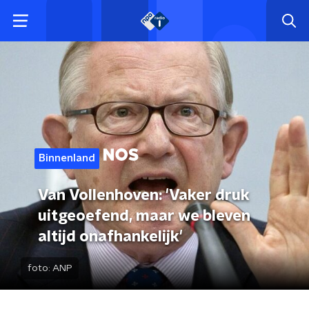
Binnenland
Van Vollenhoven: 'Vaker druk
uitgeoefend, maar we bleven
altijd onafhankelijk'
foto:
ANP