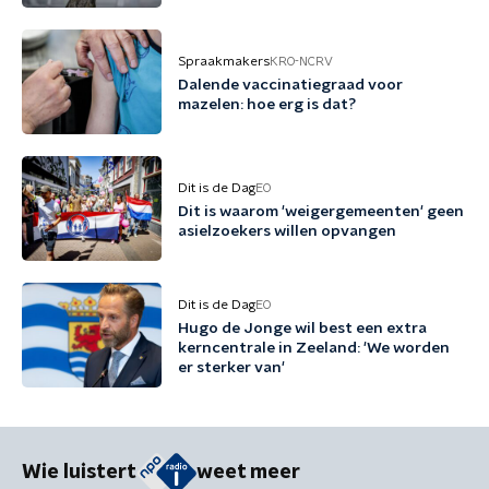
vriend (48)
Spraakmakers
KRO-NCRV
Dalende vaccinatiegraad voor
mazelen: hoe erg is dat?
Dit is de Dag
EO
Dit is waarom 'weigergemeenten' geen
asielzoekers willen opvangen
Dit is de Dag
EO
Hugo de Jonge wil best een extra
kerncentrale in Zeeland: 'We worden
er sterker van'
Wie luistert
weet meer