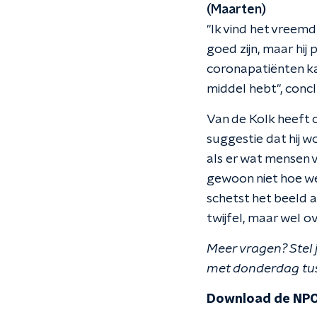
(Maarten)
"Ik vind het vreem
goed zijn, maar hij
coronapatiënten ka
middel hebt", conc
Van de Kolk heeft 
suggestie dat hij wo
als er wat mensen vo
gewoon niet hoe we
schetst het beeld 
twijfel, maar wel ov
Meer vragen? Stel 
met donderdag tus
Download de NPO