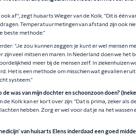
j ook af", zegt huisarts Wieger van de Kolk. "Dit is één 
te dragen. Temperatuurmetingen van afstand zijn ook ni
de beste methode."
erder: "Je zou kunnen zeggen: je kunt er wel mensen me
er zijn veel mitsen en maren. In Nederland doen we het 
ordelijkheid meer bij de mensen zelf. In ziekenhuizen w
d. Het is een methode om misschien wat gevallen eruit 
cht systeem."
co de was van mijn dochter en schoonzoon doen? (Ineke
 de Kolk kan er kort over zijn: "Dat is prima, zeker als 
achten hebben. Zorg er wel voor dat je na het wassen
medicijn' van huisarts Elens inderdaad een goed midd