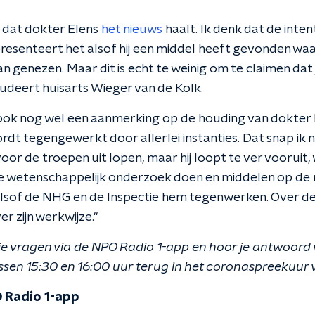
d dat dokter Elens
het nieuws
haalt. Ik denk dat de inten
 presenteert het alsof hij een middel heeft gevonden wa
n genezen. Maar dit is echt te weinig om te claimen dat
ludeert huisarts Wieger van de Kolk.
ook nog wel een aanmerking op de houding van dokter E
rdt tegengewerkt door allerlei instanties. Dat snap ik ni
or de troepen uit lopen, maar hij loopt te ver vooruit, w
 wetenschappelijk onderzoek doen en middelen op de m
alsof de NHG en de Inspectie hem tegenwerken. Over de 
er zijn werkwijze."
je vragen via de NPO Radio 1-app en hoor je antwoor
sen 15:30 en 16:00 uur terug in het coronaspreekuur 
 Radio 1-app