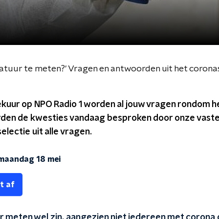
ratuur te meten?' Vragen en antwoorden uit het coron
ekuur op NPO Radio 1 worden al jouw vragen rondom h
rden de kwesties vandaag besproken door onze vaste
selectie uit alle vragen.
maandag 18 mei
t af
 meten wel zin, aangezien niet iedereen met corona 