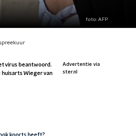
foto:
AFP
aspreekuur
Advertentie via
et virus beantwoord.
ster.nl
 huisarts Wieger van
ook koorts heeft?