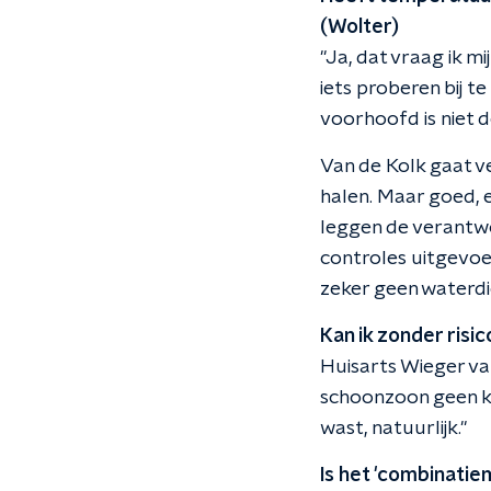
(Wolter)
"Ja, dat vraag ik mi
iets proberen bij 
voorhoofd is niet 
Van de Kolk gaat v
halen. Maar goed, 
leggen de verantwo
controles uitgevoer
zeker geen waterdi
Kan ik zonder risi
Huisarts Wieger van
schoonzoon geen kl
wast, natuurlijk."
Is het 'combinatie