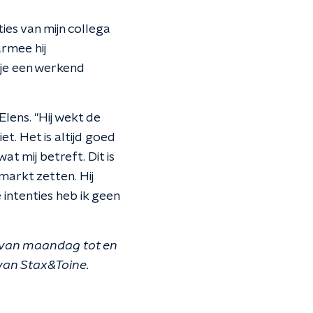
ties van mijn collega
armee hij
 je een werkend
lens. "Hij wekt de
et. Het is altijd goed
at mij betreft. Dit is
arkt zetten. Hij
intenties heb ik geen
d van maandag tot en
van Stax&Toine.