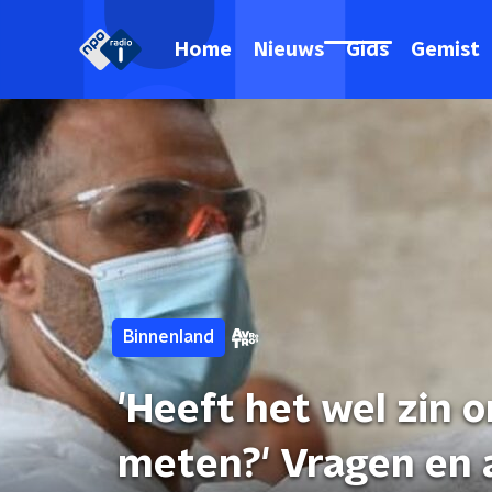
Home
Nieuws
Gids
Gemist
Binnenland
'Heeft het wel zin 
meten?' Vragen en 