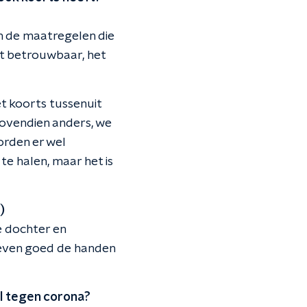
van de maatregelen die
et betrouwbaar, het
t koorts tussenuit
bovendien anders, we
orden er wel
te halen, maar het is
)
de dochter en
 even goed de handen
el tegen corona?