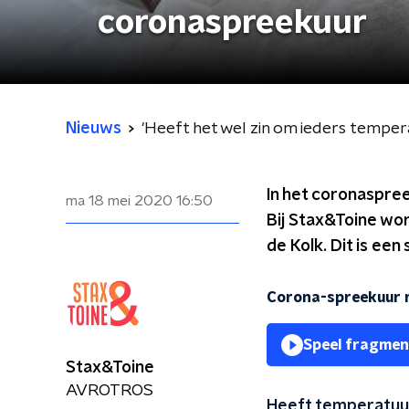
coronaspreekuur
Nieuws
'Heeft het wel zin om ieders tempe
In het coronaspre
ma 18 mei 2020
16:50
Bij Stax&Toine wo
de Kolk. Dit is een 
Corona-spreekuur 
Speel fragmen
Stax&Toine
AVROTROS
Heeft temperatuur