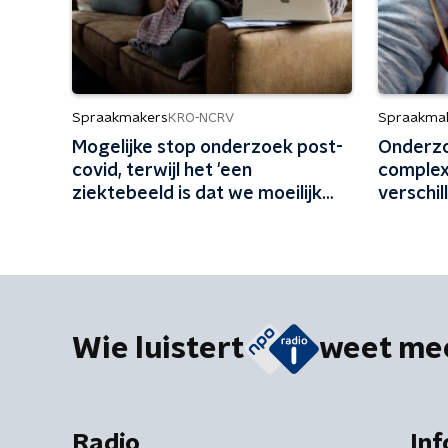
Spraakmakers
Spraakma
KRO-NCRV
Mogelijke stop onderzoek post-
Onderzo
covid, terwijl het 'een
complex
ziektebeeld is dat we moeilijk
verschil
kunnen begrijpen'
Wie luistert
weet me
Radio
Inf