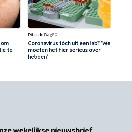
Dit is de Dag
EO
k om
Coronavirus tóch uit een lab? 'We
ie te
moeten het hier serieus over
hebben'
nze wekelijkse nieuwsbrief