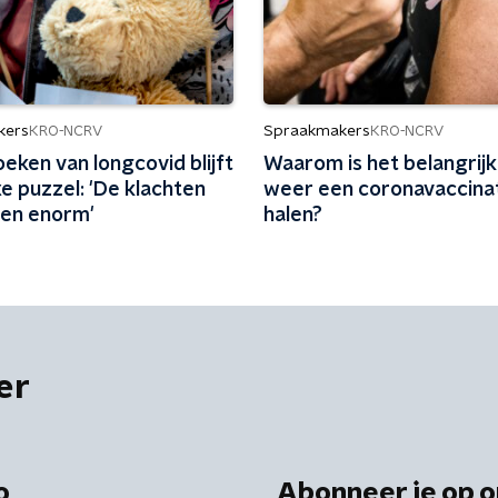
kers
Spraakmakers
KRO-NCRV
KRO-NCRV
eken van longcovid blijft
Waarom is het belangrij
e puzzel: 'De klachten
weer een coronavaccinat
len enorm'
halen?
er
o
Abonneer je op o