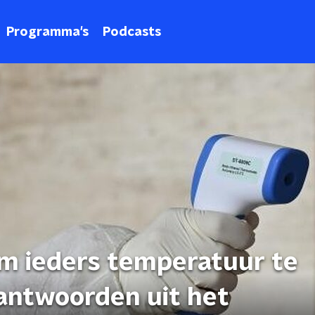
Programma's
Podcasts
om ieders temperatuur te
antwoorden uit het