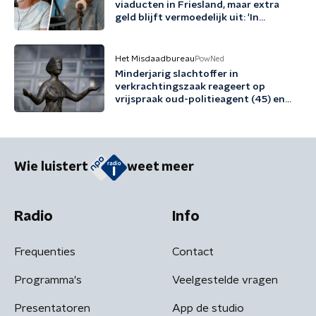
viaducten in Friesland, maar extra
geld blijft vermoedelijk uit: 'In
Friesland kunnen we niet nog een
jaartje wachten'
Het Misdaadbureau
PowNed
Minderjarig slachtoffer in
verkrachtingszaak reageert op
vrijspraak oud-politieagent (45) en
vriend (48)
Wie luistert
weet meer
Radio
Info
Frequenties
Contact
Programma's
Veelgestelde vragen
Presentatoren
App de studio