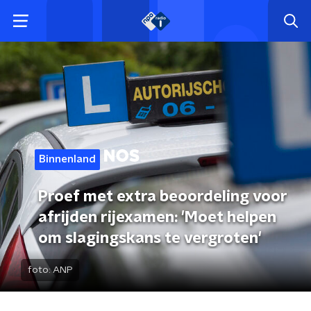
Binnenland
Proef met extra beoordeling voor
afrijden rijexamen: 'Moet helpen
om slagingskans te vergroten'
foto:
ANP