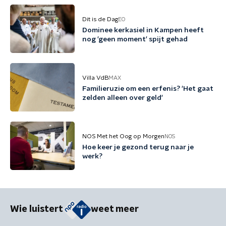
Dit is de Dag
EO
Dominee kerkasiel in Kampen heeft
nog 'geen moment' spijt gehad
Villa VdB
MAX
Familieruzie om een erfenis? 'Het gaat
zelden alleen over geld'
NOS Met het Oog op Morgen
NOS
Hoe keer je gezond terug naar je
werk?
Wie luistert
weet meer