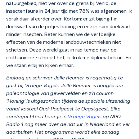
natuurgebied, niet ver over de grens bij Venlo, de
insectenfauna in 24 jaar tijd met 78% was afgenomen; ik
sprak daar al eerder over. Kortom: er zit bijengif in
driekwart van de potjes honing en er zijn ruim driekwart
minder insecten. Beter kunnen we de verfoeilijke
effecten van de moderne landbouwtechnieken niet
schetsen. Deze wereld gaat in rap tempo naar de
clothianidine - u hoort het, ik druk me diplomatiek uit. En
we staan erbij en kijken ernaar.
Bioloog en schrijver Jelle Reumer is regelmatig te
gast bij Vroege Vogels. Jelle Reumer is hoogleraar
paleontologie van gewervelden en z’n column
‘Honing’ is uitgezonden tijdens de speciale uitzending
vanaf kasteel Oud-Poelgeest te Oegstgeest.
Elke
zondagochtend hoor je in
Vroege Vogels
op NPO
Radio 1 nog meer over de natuur in Nederland en ver
daarbuiten. Het programma wordt elke zondag