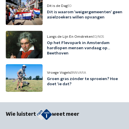
Dit is de Dag
EO
Dit is waarom 'weigergemeenten' geen
asielzoekers willen opvangen
Langs de Lijn En Omstreken
EO/NOS
Op het Flevopark in Amsterdam
hardlopen mensen vandaag op…
Beethoven
Vroege Vogels
BNNVARA
Groen gras zónder te sproeien? Hoe
doet 'ie dat?
Wie luistert
weet meer