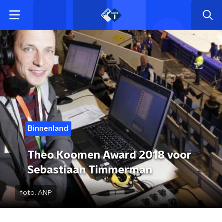
Binnenland
Theo Koomen Award 2018 voor
Sebastiaan Timmerman
foto:
ANP