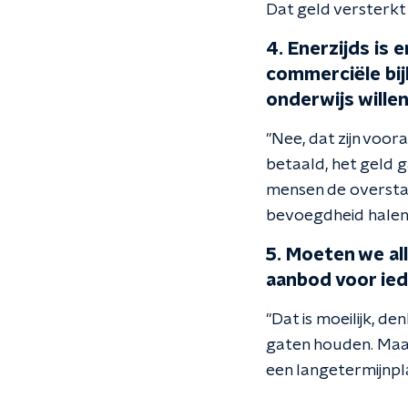
Dat geld versterkt 
4. Enerzijds is 
commerciële bijl
onderwijs wille
"Nee, dat zijn voo
betaald, het geld g
mensen de oversta
bevoegdheid halen
5. Moeten we al
aanbod voor iede
"Dat is moeilijk, de
gaten houden. Maar 
een langetermijnpla