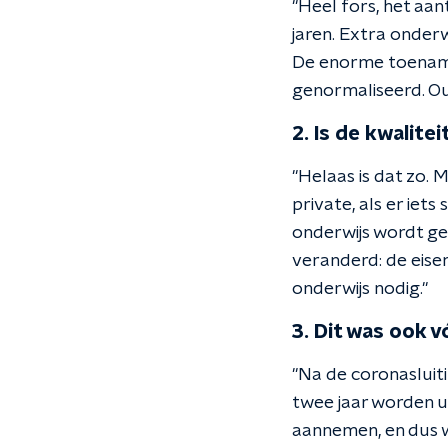
"Heel fors, het aan
jaren. Extra onderwi
De enorme toename
genormaliseerd. Ou
2. Is de kwalit
"Helaas is dat zo. 
private, als er iets
onderwijs wordt ge
veranderd: de eisen
onderwijs nodig."
3. Dit was ook 
"Na de coronasluiti
twee jaar worden ui
aannemen, en dus wo