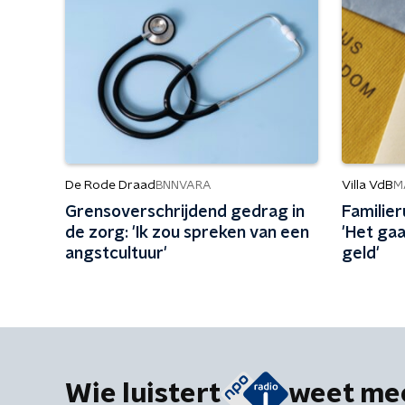
De Rode Draad
Villa VdB
BNNVARA
M
Grensoverschrijdend gedrag in
Familier
de zorg: 'Ik zou spreken van een
'Het gaa
angstcultuur'
geld'
Wie luistert
weet me