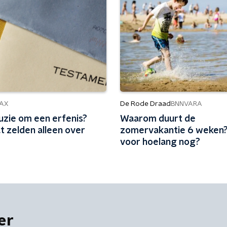
De Rode Draad
AX
BNNVARA
uzie om een erfenis?
Waarom duurt de
t zelden alleen over
zomervakantie 6 weken?
voor hoelang nog?
er