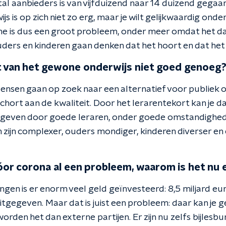
tal aanbieders is van vijfduizend naar 14 duizend gegaa
js is op zich niet zo erg, maar je wilt gelijkwaardig onde
 is dus een groot probleem, onder meer omdat het d
ders en kinderen gaan denken dat het hoort en dat het
eit van het gewone onderwijs niet goed genoeg
Mensen gaan op zoek naar een alternatief voor publiek on
 schort aan de kwaliteit. Door het lerarentekort kan je d
geven door goede leraren, onder goede omstandigheden
 zijn complexer, ouders mondiger, kinderen diverser en
vóor corona al een probleem, waarom is het nu 
ngen is er enorm veel geld geïnvesteerd: 8,5 miljard eu
tgegeven. Maar dat is juist een probleem: daar kan je g
rden het dan externe partijen. Er zijn nu zelfs bijlesbu