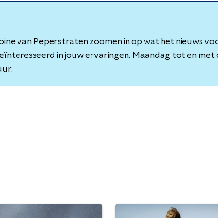
oine van Peperstraten zoomen in op wat het nieuws voo
 geïnteresseerd in jouw ervaringen. Maandag tot en me
uur.