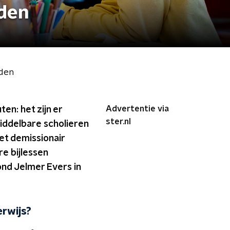
rden
rden
Advertentie via
en: het zijn er
ster.nl
iddelbare scholieren
het demissionair
e bijlessen
nd Jelmer Evers in
erwijs?