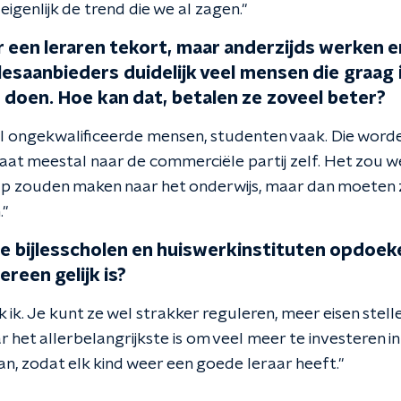
eigenlijk de trend die we al zagen."
er een leraren tekort, maar anderzijds werken er 
esaanbieders duidelijk veel mensen die graag i
n doen. Hoe kan dat, betalen ze zoveel beter?
ral ongekwalificeerde mensen, studenten vaak. Die worde
aat meestal naar de commerciële partij zelf. Het zou wel
p zouden maken naar het onderwijs, maar dan moeten 
."
le bijlesscholen en huiswerkinstituten opdoek
reen gelijk is?
nk ik. Je kunt ze wel strakker reguleren, meer eisen stelle
het allerbelangrijkste is om veel meer te investeren in
n, zodat elk kind weer een goede leraar heeft."