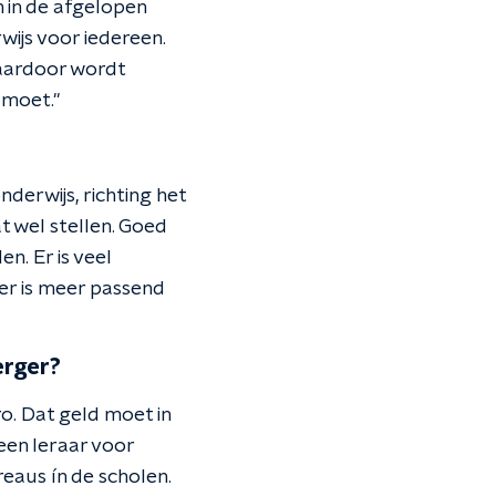
n in de afgelopen
rwijs voor iedereen.
aardoor wordt
 moet."
?
derwijs, richting het
at wel stellen. Goed
. Er is veel
 er is meer passend
erger?
ro. Dat geld moet in
een leraar voor
reaus ín de scholen.