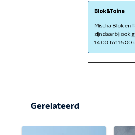
Blok&Toine
Mischa Blok en T
zijn daarbij ook
14.00 tot 16.00 
Gerelateerd