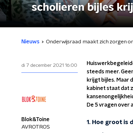
scholieren bijles k
Nieuws
Onderwijsraad maakt zich zorgen om 
Huiswerkbegeleider
di 7 december 2021
16:00
steeds meer. Geen
krijgt bijles. Maar
kabinet staat dat 
kansenongelijkhei
De 5 vragen over a
Blok&Toine
1. Hoe groot is
AVROTROS