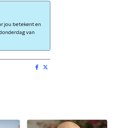
r jou betekent en
t donderdag van