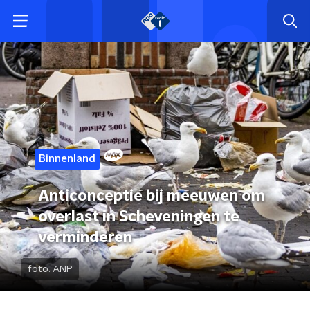
Binnenland
Anticonceptie bij meeuwen om
overlast in Scheveningen te
verminderen
foto:
ANP