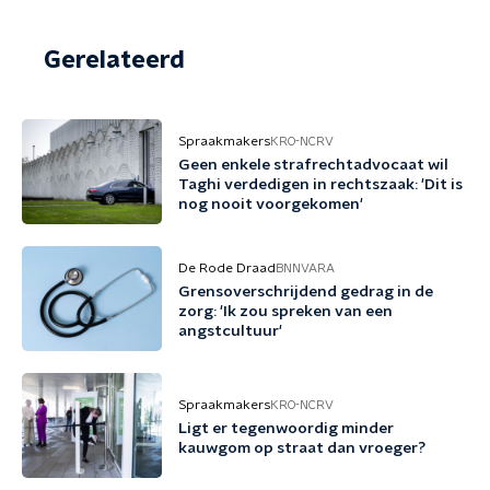
Gerelateerd
Spraakmakers
KRO-NCRV
Geen enkele strafrechtadvocaat wil
Taghi verdedigen in rechtszaak: 'Dit is
nog nooit voorgekomen'
De Rode Draad
BNNVARA
Grensoverschrijdend gedrag in de
zorg: 'Ik zou spreken van een
angstcultuur'
Spraakmakers
KRO-NCRV
Ligt er tegenwoordig minder
kauwgom op straat dan vroeger?