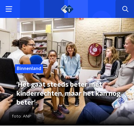
Binnenland
'Het gaat steeds beter met
kinderrechten, maar het kan nog
beter'
foto:
ANP