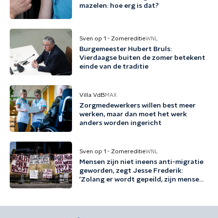
mazelen: hoe erg is dat?
Sven op 1 - Zomereditie
WNL
Burgemeester Hubert Bruls:
Vierdaagse buiten de zomer betekent
einde van de traditie
Villa VdB
MAX
Zorgmedewerkers willen best meer
werken, maar dan moet het werk
anders worden ingericht
Sven op 1 - Zomereditie
WNL
Mensen zijn niet ineens anti-migratie
geworden, zegt Jesse Frederik:
'Zolang er wordt gepeild, zijn mensen
tegen migratie'