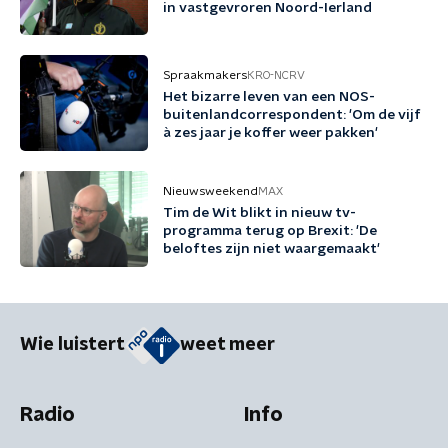
in vastgevroren Noord-Ierland
Spraakmakers
KRO-NCRV
Het bizarre leven van een NOS-
buitenlandcorrespondent: 'Om de vijf
à zes jaar je koffer weer pakken'
Nieuwsweekend
MAX
Tim de Wit blikt in nieuw tv-
programma terug op Brexit: 'De
beloftes zijn niet waargemaakt'
Wie luistert
weet meer
Radio
Info